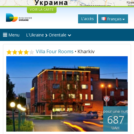
VOIR LA CARTE
L'accès
Français
Menu
L'Ukraine
Orientale
Villa Four Rooms
• Kharkiv
pour une nuit
687
UAH