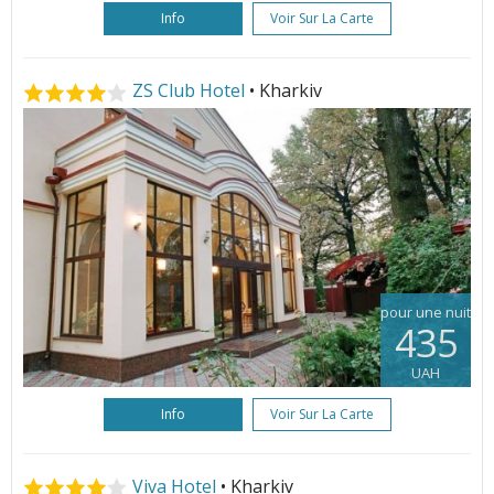
Info
Voir Sur La Carte
ZS Club Hotel
• Kharkiv
pour une nuit
435
UAH
Info
Voir Sur La Carte
Viva Hotel
• Kharkiv