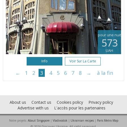
pour une nuit
573
UAH
Info
Voir Sur La Carte
←
1
2
3
4
5
6
7
8
→
à la fin
About us
Contact us
Cookies policy
Privacy policy
Advertise with us
L'accès pour les partenaires
Notre projets:
About Singapore
|
Vladivostok
|
Ukrainian recipes
|
Paris Metro Map
© 2026 Discover Ukraine. All right reserved.