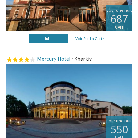
pour une nuit
687
UAH
Info
Voir Sur La Carte
Mercury Hotel
• Kharkiv
pour une nuit
550
UAH