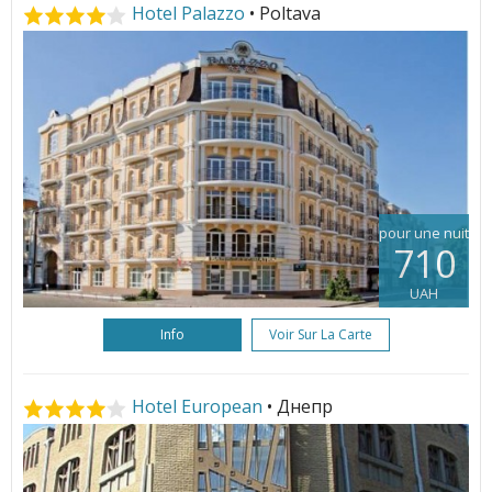
Hotel Palazzo
• Poltava
pour une nuit
710
UAH
Info
Voir Sur La Carte
Hotel European
• Днепр