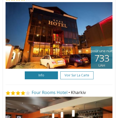
pour une nuit
733
UAH
Info
Voir Sur La Carte
Four Rooms Hotel
• Kharkiv