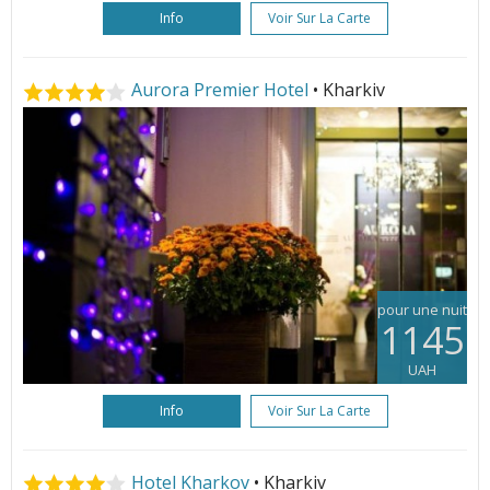
Info
Voir Sur La Carte
Aurora Premier Hotel
• Kharkiv
pour une nuit
1145
UAH
Info
Voir Sur La Carte
Hotel Kharkov
• Kharkiv