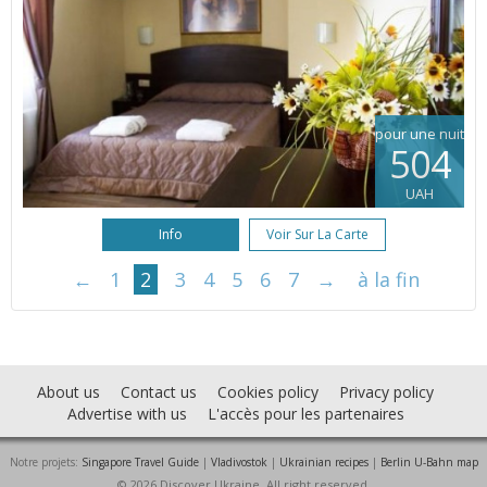
pour une nuit
504
UAH
Info
Voir Sur La Carte
←
1
2
3
4
5
6
7
→
à la fin
About us
Contact us
Cookies policy
Privacy policy
Advertise with us
L'accès pour les partenaires
Notre projets:
Singapore Travel Guide
|
Vladivostok
|
Ukrainian recipes
|
Berlin U-Bahn map
© 2026 Discover Ukraine. All right reserved.