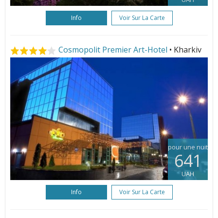
Info
Voir Sur La Carte
Cosmopolit Premier Art-Hotel
• Kharkiv
pour une nuit
641
UAH
Info
Voir Sur La Carte