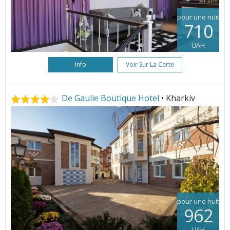
pour une nuit
710
UAH
Info
Voir Sur La Carte
De Gaulle Boutique Hotel
• Kharkiv
pour une nuit
962
UAH