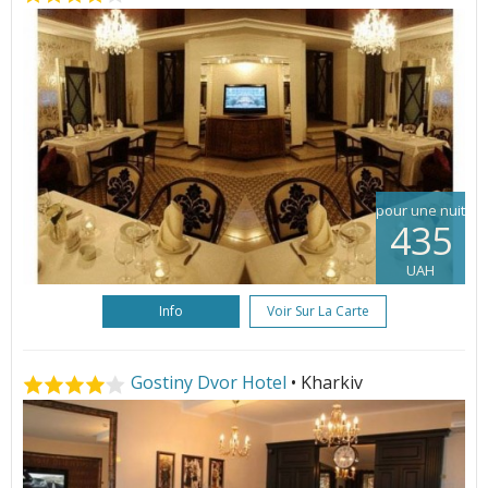
pour une nuit
435
UAH
Info
Voir Sur La Carte
Gostiny Dvor Hotel
• Kharkiv