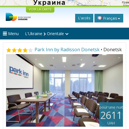
VOIR LA CARTE
L'accès
Français
Menu
L'Ukraine
Orientale
Park Inn by Radisson Donetsk
• Donetsk
pour une nuit
2611
UAH