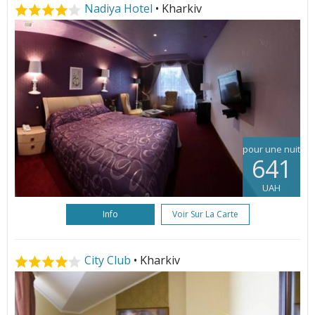
Nadiya Hotel
• Kharkiv
pour une nuit
641
UAH
Info
Voir Sur La Carte
City Club
• Kharkiv