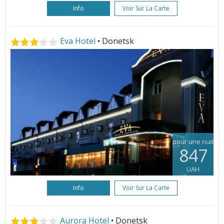
Info
Voir Sur La Carte
Eva Hotel
• Donetsk
pour une nuit
847
UAH
Info
Voir Sur La Carte
Aurora Hotel
• Donetsk