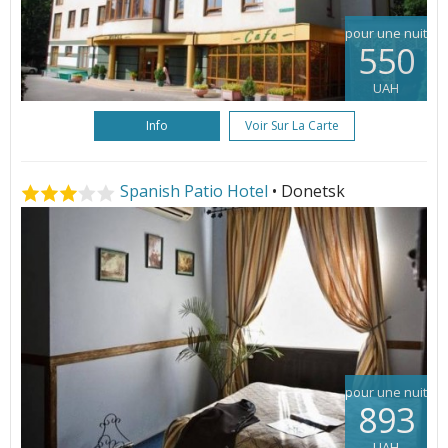
pour une nuit
550
UAH
Info
Voir Sur La Carte
Spanish Patio Hotel
• Donetsk
pour une nuit
893
UAH