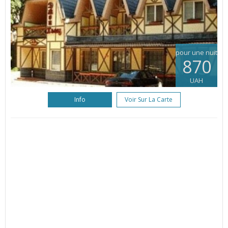
pour une nuit
870
UAH
Info
Voir Sur La Carte