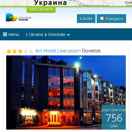
VOIR LA CARTE
L'accès
Français
Menu
L'Ukraine
Orientale
Art-Hotel Liverpool
• Donetsk
pour une nuit
756
UAH