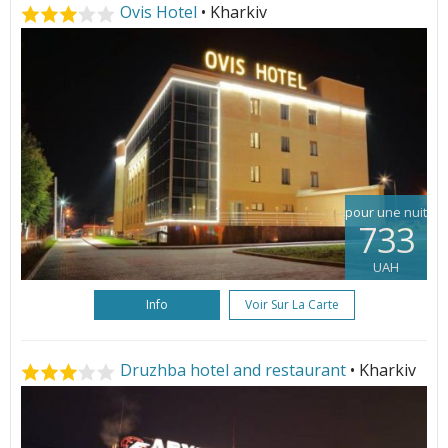
Ovis Hotel
• Kharkiv
pour une nuit
733
UAH
Info
Voir Sur La Carte
Druzhba hotel and restaurant
• Kharkiv