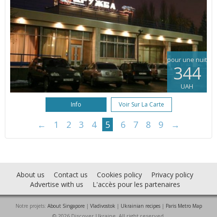
pour une nuit
344
UAH
Info
Voir Sur La Carte
←
1
2
3
4
5
6
7
8
9
→
About us
Contact us
Cookies policy
Privacy policy
Advertise with us
L'accès pour les partenaires
Notre projets:
About Singapore
|
Vladivostok
|
Ukrainian recipes
|
Paris Metro Map
© 2026 Discover Ukraine. All right reserved.