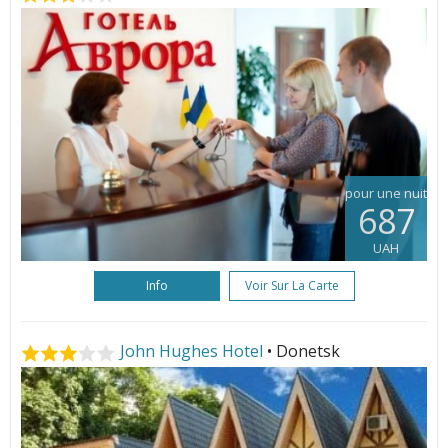
pour une nuit
687
UAH
Info
Voir Sur La Carte
John Hughes Hotel
• Donetsk