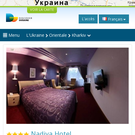
VOIR LA CARTE
L'accès
Français
Menu
L'Ukraine
Orientale
Kharkiv
Nadiya Hotel