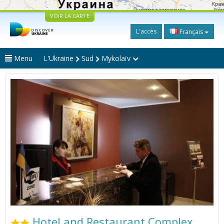
VOIR LA CARTE
L'accès
Français
Menu
L'Ukraine
Sud
Mykolaïv
Hotel and Restaurant Complex