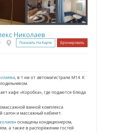
екс Николаев
Показать На Карте
Бронировать
колаева
, в 1 км от автомагистрали M14. К
олодильником.
тает кафе «Коробка», где подаются блюда
дромассажной ванной комплекса
ий салон и массажный кабинет.
колаев
» оснащены кондиционером,
ем, а также в распоряжении гостей