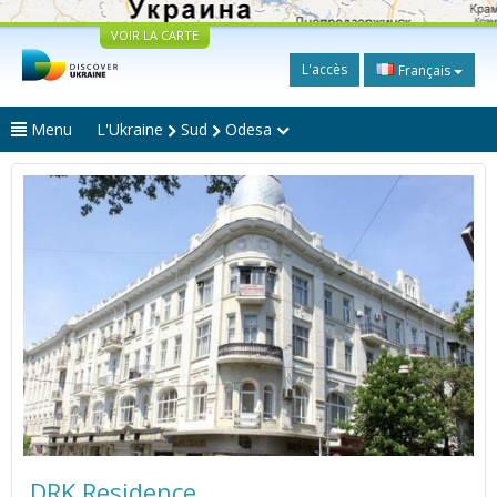
VOIR LA CARTE
L'accès
Français
Menu
L'Ukraine
Sud
Odesa
DRK Residence