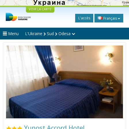
VOIR LA CARTE
L'accès
Français
Menu
L'Ukraine
Sud
Odesa
Yunost Accord Hotel