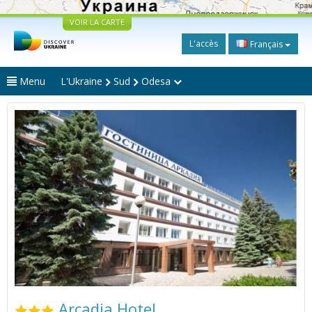
VOIR LA CARTE
L'accès
Français
Menu
L'Ukraine
Sud
Odesa
Arcadia Hotel