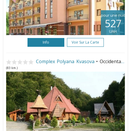
pour une nuit
527
UAH
Info
Voir Sur La Carte
Complex Polyana Kvasova
• Occidentale
(83 km.)