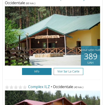
Occidentale
(60 km.)
pour une nuit
389
UAH
Info
Voir Sur La Carte
Complex ILZ
• Occidentale
(43 km.)