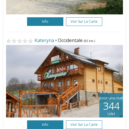
Info
Voir Sur La Carte
Kateryna
• Occidentale
(83 km.)
pour une nuit
344
UAH
Info
Voir Sur La Carte