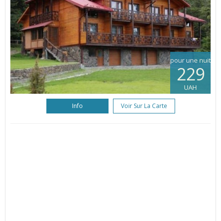
pour une nuit
229
UAH
Info
Voir Sur La Carte