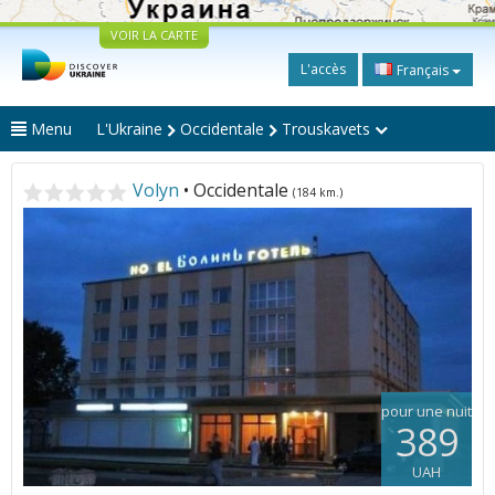
VOIR LA CARTE
L'accès
Français
Menu
L'Ukraine
Occidentale
Trouskavets
Volyn
• Occidentale
(184 km.)
pour une nuit
389
UAH