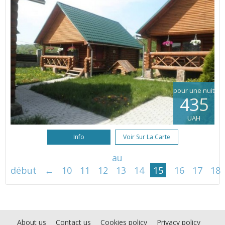
pour une nuit
435
UAH
Info
Voir Sur La Carte
au
début
←
10
11
12
13
14
15
16
17
18
About us
Contact us
Cookies policy
Privacy policy