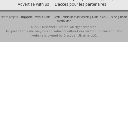
Advertise with us
L'accès pour les partenaires
Notre projets:
Singapore Travel Guide
|
Restaurants in Vladivostok
|
Ukrainian Cuisine
|
Rome
Metro Map
© 2026 Discover Ukraine. All right reserved.
No part of this site may be reproduced without our written permission. The
website is owned by Discover Ukraine LLC.