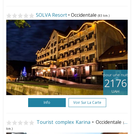
SOLVA Resort
• Occidentale
(83 km.)
pour une nuit
2176
UAH
Info
Voir Sur La Carte
Tourist complex Karina
• Occidentale
(84
km.)