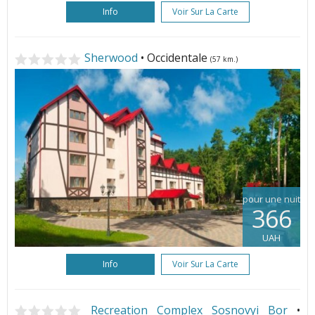
Info
Voir Sur La Carte
Sherwood
• Occidentale
(57 km.)
pour une nuit
366
UAH
Info
Voir Sur La Carte
Recreation Complex Sosnovyi Bor
•