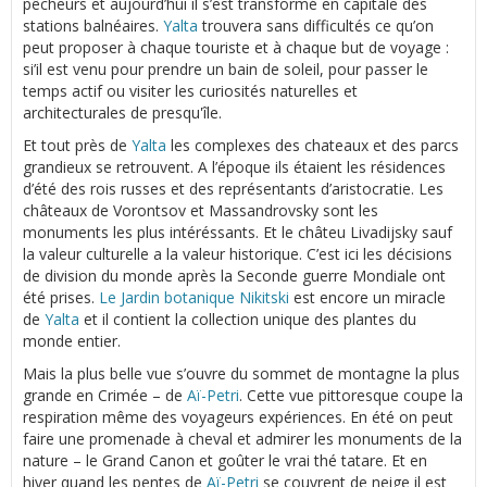
pêcheurs et aujourd’hui il s’est transformé en capitale des
stations balnéaires.
Yalta
trouvera sans difficultés ce qu’on
peut proposer à chaque touriste et à chaque but de voyage :
si’il est venu pour prendre un bain de soleil, pour passer le
temps actif ou visiter les curiosités naturelles et
architecturales de presqu'île.
Et tout près de
Yalta
les complexes des chateaux et des parcs
grandieux se retrouvent. A l’époque ils étaient les résidences
d’été des rois russes et des représentants d’aristocratie. Les
châteaux de Vorontsov et Massandrovsky sont les
monuments les plus intéréssants. Et le châteu Livadijsky sauf
la valeur culturelle a la valeur historique. C’est ici les décisions
de division du monde après la Seconde guerre Mondiale ont
été prises.
Le Jardin botanique Nikitski
est encore un miracle
de
Yalta
et il contient la collection unique des plantes du
monde entier.
Mais la plus belle vue s’ouvre du sommet de montagne la plus
grande en Crimée – de
Aï-Petri
. Cette vue pittoresque coupe la
respiration même des voyageurs expériences. En été on peut
faire une promenade à cheval et admirer les monuments de la
nature – le Grand Canon et goûter le vrai thé tatare. Et en
hiver quand les pentes de
Aï-Petri
se couvrent de neige il est