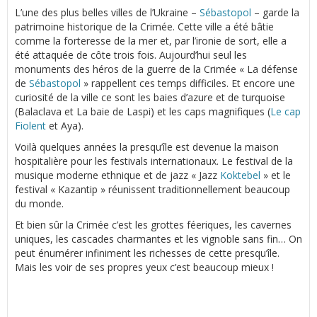
L’une des plus belles villes de l’Ukraine –
Sébastopol
– garde la
patrimoine historique de la Crimée. Cette ville a été bâtie
comme la forteresse de la mer et, par l’ironie de sort, elle a
été attaquée de côte trois fois. Aujourd’hui seul les
monuments des héros de la guerre de la Crimée « La défense
de
Sébastopol
» rappellent ces temps difficiles. Et encore une
curiosité de la ville ce sont les baies d’azure et de turquoise
(Balaclava et La baie de Laspi) et les caps magnifiques (
Le cap
Fiolent
et Aya).
Voilà quelques années la presqu’île est devenue la maison
hospitalière pour les festivals internationaux. Le festival de la
musique moderne ethnique et de jazz « Jazz
Koktebel
» et le
festival « Kazantip » réunissent traditionnellement beaucoup
du monde.
Et bien sûr la Crimée c’est les grottes féeriques, les cavernes
uniques, les cascades charmantes et les vignoble sans fin… On
peut énumérer infiniment les richesses de cette presqu’île.
Mais les voir de ses propres yeux c’est beaucoup mieux !