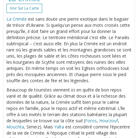
Voir Sur La Carte
La Crimée
est sans doute une pierre exotique dans le baguier
de trésor d’Ukraine. Si quelqu'un pense aux mots croisés cette
presqu'île, il doit faire un grand effort pour lui donner la
définition précise. Le territoire méridional c’est elle. Le Paradis
subtropical – c’est aussi elle. En plus la Crimée est un endroit
rare où les grands sables et les montagnes grandioses se sont
unis, les plages de sable et les côtes rocheuses sont liées et
les kourganes de Scythe sont mitoyens des ruines des villes
antiques. En même temps on voit les Eglises orthodoxes tout
près des mosquées anciennes. Et chaque pierre sous le pied
souffle des contes de fée et les légendes.
Beaucoup de touristes viennent ici en quête de bon repos
varié et de qualité. Grâce au climat doux et à la richesse des
données de la nature, la Crimée suffit bien pour le calme
repos en famille, pour le repos actif et même extrémal. L’île
offre à ses invités le terrain des stations balnéaires la plupart
de lesquelles se trouve sur la côte sud (
Foros
,
Hourzouf
,
Alouchta
, Simeïz). Mais
Yalta
est considéré comme l’épicentre
de la vie de Crimée. A l’époque c’était le petit village des