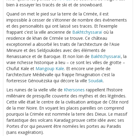
bien à essayer les tracés de ski et de snowboard.
Quand on met le pied sur la terre de la Crimée, il est
impossible à cesser de s’étonner de nombre des événements
et des personalités qui ont laissé ses traces. Et l’exemple
frappant c’est la ville ancienne de
Bakhtchyssaraï
où la
residence de khan de Crimée se trouve. Ce château
exceptionnel a absorbé les traits de l’architecture de l'Asie
Mineure et des Seldjoukides avec des éléments de
Renaissance et de Baroque. Et non loin de
Bakhtchyssaraï
, la
vraie richesse historique a lieu – ce sont les villes de grotte –
Chufut Kale et
Mangoup Kale
. Et encore une perle de
l’architecture Médiévalle qui frappe l’imagination c’est la
forteresse Génouèzska qui décore la ville
Soudak
.
Les ruines de la vielle ville de
Khersones
rappellent l’histoire
millénaire de presqu’île couverte des mythes et des légéndes.
Cette ville était le centre de la civilisation antique de Côte nord
de la mer Noire. En voyant les places pareilles on comprend
pourquoi la Crimée est nommée la terre des Dieux. Le massif
fantastique des volcans Karadag prouve cette idée avec ses
Portes d'or qui peuvent être nomées les portes au Paradis
(sans exagération).