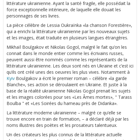
littérature ukrainienne. Ayant la santé fragile, elle possédait la
force exceptionnelle intérieure, de laquelle elle douait les
personnages de ses livres.
La pièce célèbre de Lessia Oukraïnka «la chanson Forestière»,
qui a enrichi la littérature ukrainienne par les nouveaux sujets
et les images, était traduite en plusieurs langues étrangères.
Mikhaïl Boulgakov et Nikolas Gogol, malgré le fait qu’on les
connait dans le monde entier comme les écrivains russes,
peuvent aussi être nommés comme les représentants de la
littérature ukrainienne. Les deux sont nés en Ukraine et c’est ici
qu’ils ont créé unes des oeuvres les plus vives. Notamment à
Kyiv
Boulgakov a écrit le premier roman – célèbre «la garde
Blanche», ses action se déroulaient en Ukraine. Et juste à la
base de la réalité ukrainienne Nikolas Gogol prenait les sujets
et les images colorées pour ses «Les Âmes mortes», " Tarass
Boulba " et «Les Soirées du hameau près de Didanka».
La littérature moderne ukrainienne – malgré ce qu’elle se
trouve encore en train de formation, – a déclaré déjà par les
noms illustres des poètes et les prosateurs talentueux.
Un des créateurs les plus connus de la littérature actuelle