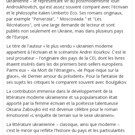
ukrainienne – le représentant vif du postmodernisme Iouri
Androukhovitch, qui est assez souvent comparé avec l'écrivain
et le philosophe italien Umberto Eco. Ses romans originaux,
par exemple "Perverziia", " Moscoviada " et "Les
Récréations", ont une large demande de lecteur et sont
publiés non seulement en Ukraine, mais dans plusieurs pays
de l'Europe.
Le titre de l'auteur « le plus vendu » ukrainien moderne
appartient à l'écrivain et le scénariste Andreï Kourkov. C'est le
seul prosateur – l'originaire des pays de la CEI, dont les livres
étaient insérés dans les dix premiers best-sellers européens.
Parmi eux – «la Mort de l'étranger», «le Pique-nique sur la
glace», «le Dernier amour du président». Pour la fantaisie de
ses sujets les critiques le comparent souvent avec Boulgakov.
La contribution immense dans le développement de la
littérature moderne ukrainienne et sa popularisation était
apporté par la femme écrivain et la poétesse talentueuse
Oksana Zaboujko est est devenue célèbre pour le roman
émotionnel «L'enquête de terrain sur le sexe ukrainien».
La littérature ukrainienne – classique, ainsi que moderne –
c’est le miroir qui refléte l'histoire du pays et les particularités