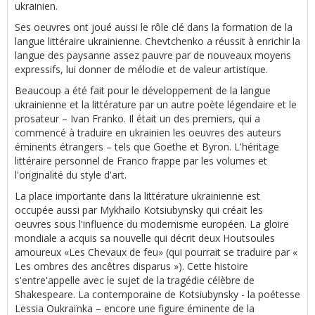
ukrainien.
Ses oeuvres ont joué aussi le rôle clé dans la formation de la
langue littéraire ukrainienne. Chevtchenko a réussit à enrichir la
langue des paysanne assez pauvre par de nouveaux moyens
expressifs, lui donner de mélodie et de valeur artistique.
Beaucoup a été fait pour le développement de la langue
ukrainienne et la littérature par un autre poète légendaire et le
prosateur – Ivan Franko. Il était un des premiers, qui a
commencé à traduire en ukrainien les oeuvres des auteurs
éminents étrangers – tels que Goethe et Byron. L'héritage
littéraire personnel de Franco frappe par les volumes et
l'originalité du style d'art.
La place importante dans la littérature ukrainienne est
occupée aussi par Mykhailo Kotsiubynsky qui créait les
oeuvres sous l'influence du modernisme européen. La gloire
mondiale a acquis sa nouvelle qui décrit deux Houtsoules
amoureux «Les Chevaux de feu» (qui pourrait se traduire par «
Les ombres des ancêtres disparus »). Cette histoire
s'entre'appelle avec le sujet de la tragédie célèbre de
Shakespeare. La contemporaine de Kotsiubynsky - la poétesse
Lessia Oukraïnka – encore une figure éminente de la