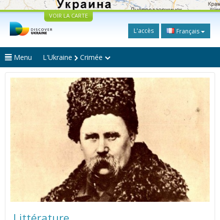
VOIR LA CARTE
L'accès
Français
Menu
L'Ukraine
Crimée
Littérature