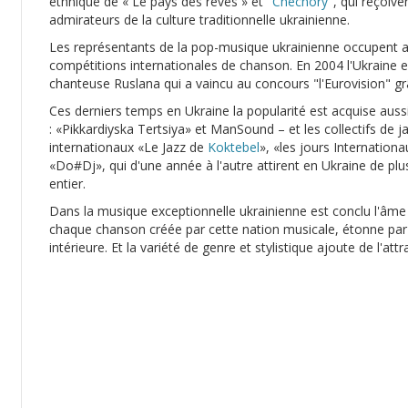
ethnique de « Le pays des rêves » et "
Chechory
", qui reçoiv
admirateurs de la culture traditionnelle ukrainienne.
Les représentants de la pop-musique ukrainienne occupent a
compétitions internationales de chanson. En 2004 l'Ukraine e
chanteuse Ruslana qui a vaincu au concours "l'Eurovision" 
Ces derniers temps en Ukraine la popularité est acquise auss
: «Pikkardiyska Tertsiya» et ManSound – et les collectifs de ja
internationaux «Le Jazz de
Koktebel
», «les jours Internation
«Do#Dj», qui d'une année à l'autre attirent en Ukraine de p
entier.
Dans la musique exceptionnelle ukrainienne est conclu l'âme
chaque chanson créée par cette nation musicale, étonne par s
intérieure. Et la variété de genre et stylistique ajoute de l'attr