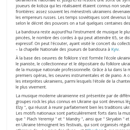
joueurs de kobza qui les réalisaient étaient connus non seu
frontières: assez souvent les ménestrels ukrainiens devenaie
les empereurs russes. Les temps soviétiques sont devenus la
selon le décret des pouvoirs on a tué quelques centaines de
La bandoura reste aujourd'hui l'instrument de musique le plus
pincées, le nombre des cordes à qui peut atteindre 65, se dis
expressif. On peut l'écouter, ayant visité le concert du col
– la chapelle Nationale des joueurs de bandoura à
Kyiv
.
À la base des oeuvres de folklore s'est formée l'école ukra
le pianiste, le collectionneur et le dépositaire du folklore u
de la musique nationale professionnelle. Grâce à lui dans la
premiers opéras, les oeuvres instrumentales et de piano. A ce
les interprètes ukrainiens, parmi lesquels l'étoile de la chant
le plus vivement.
La musique moderne ukrainienne est présentée par de différe
groupes rock les plus connus en Ukraine qui sont devenus lég
Elzy ", qui réussit à reunir parfaitement bien les traditions 
Les motifs nationaux sont particulièrement forts dans la mus
que " Plach Yeremiyi " et " Mandry ", ainsi que " Skryabin " e
en Ukraine témoignent les festivals, qui sont organisés régu