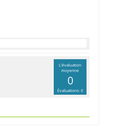
L'évaluation
moyenne
0
Évaluations: 0