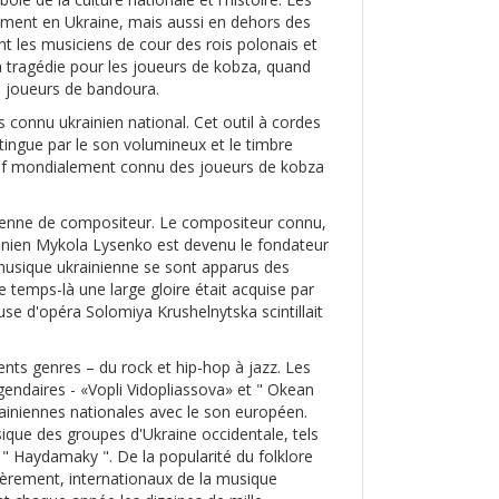
lement en Ukraine, mais aussi en dehors des
nt les musiciens de cour des rois polonais et
 tragédie pour les joueurs de kobza, quand
s joueurs de bandoura.
 connu ukrainien national. Cet outil à cordes
tingue par le son volumineux et le timbre
lectif mondialement connu des joueurs de kobza
inienne de compositeur. Le compositeur connu,
krainien Mykola Lysenko est devenu le fondateur
 musique ukrainienne se sont apparus des
 temps-là une large gloire était acquise par
euse d'opéra Solomiya Krushelnytska scintillait
nts genres – du rock et hip-hop à jazz. Les
endaires - «Vopli Vidopliassova» et " Okean
ukrainiennes nationales avec le son européen.
ique des groupes d'Ukraine occidentale, tels
t " Haydamaky ". De la popularité du folklore
lièrement, internationaux de la musique