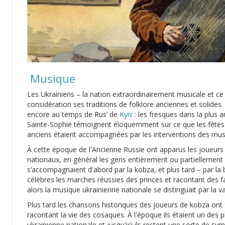
Musique
Les Ukrainiens – la nation extraordinairement musicale et ce
considération ses traditions de folklore anciennes et solides
encore au temps de Rus’ de
Kyiv
: les fresques dans la plus 
Sainte-Sophie témoignent éloquemment sur ce que les fêtes e
anciens étaient accompagnées par les interventions des musi
À cette époque de l'Ancienne Russie ont apparus les joueurs
nationaux, en général les gens entièrement ou partiellement 
s’accompagnaient d'abord par la kobza, et plus tard – par la
célèbres les marches réussies des princes et racontant des f
alors la musique ukrainienne nationale se distinguait par la 
Plus tard les chansons historiques des joueurs de kobza on
racontant la vie des cosaques. À l'époque ils étaient un des
ukrainienne nationale et jusqu'ici ils restent une sorte de symb