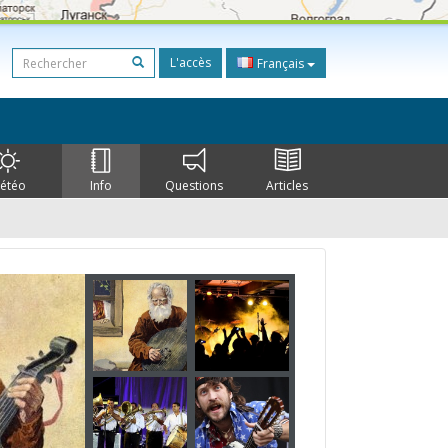
L'accès
Français
étéo
Info
Questions
Articles