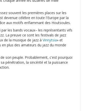
ent chaque année les dizaines de mille
ssez souvent les premières places sur les
st devenue célébre en toute l'Europe par la
grâce aux motifs enflammant des Houtsoules.
i par les bands vocaux– les représentants vifs
zz. La preuve ce sont les festivals de jazz
aux de la musique de jazz à
Vinnytsia
» et
lus en plus des amateurs du jazz du monde
 de son peuple. Probablement, c'est pourquoi
a pénétration, la sincérité et la puissance
action.