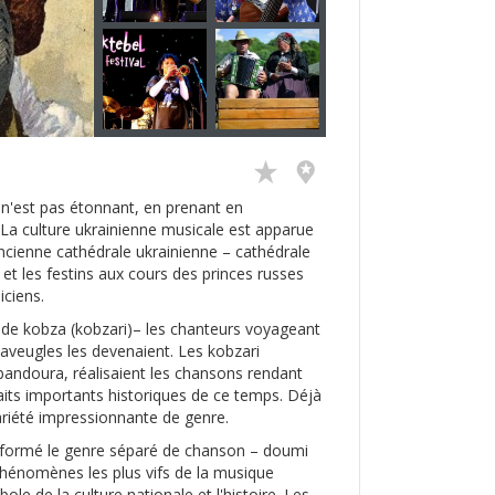
 n'est pas étonnant, en prenant en
. La culture ukrainienne musicale est apparue
ancienne cathédrale ukrainienne – cathédrale
t les festins aux cours des princes russes
ciens.
 de kobza (kobzari)– les chanteurs voyageant
aveugles les devenaient. Les kobzari
 bandoura, réalisaient les chansons rendant
aits importants historiques de ce temps. Déjà
variété impressionnante de genre.
t formé le genre séparé de chanson – doumi
 phénomènes les plus vifs de la musique
ole de la culture nationale et l'histoire. Les