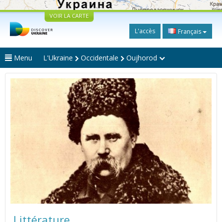
VOIR LA CARTE
L'accès
Français
Menu
L'Ukraine
Occidentale
Oujhorod
Littérature