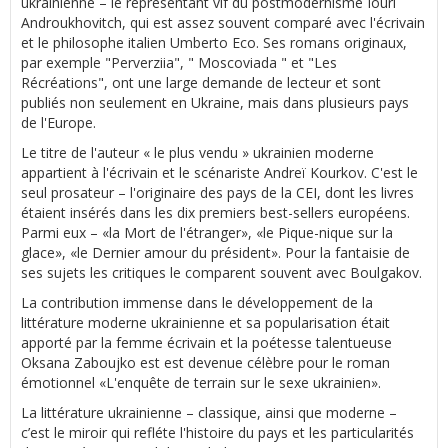
ukrainienne – le représentant vif du postmodernisme Iouri
Androukhovitch, qui est assez souvent comparé avec l'écrivain
et le philosophe italien Umberto Eco. Ses romans originaux,
par exemple "Perverziia", " Moscoviada " et "Les
Récréations", ont une large demande de lecteur et sont
publiés non seulement en Ukraine, mais dans plusieurs pays
de l'Europe.
Le titre de l'auteur « le plus vendu » ukrainien moderne
appartient à l'écrivain et le scénariste Andreï Kourkov. C'est le
seul prosateur – l'originaire des pays de la CEI, dont les livres
étaient insérés dans les dix premiers best-sellers européens.
Parmi eux – «la Mort de l'étranger», «le Pique-nique sur la
glace», «le Dernier amour du président». Pour la fantaisie de
ses sujets les critiques le comparent souvent avec Boulgakov.
La contribution immense dans le développement de la
littérature moderne ukrainienne et sa popularisation était
apporté par la femme écrivain et la poétesse talentueuse
Oksana Zaboujko est est devenue célèbre pour le roman
émotionnel «L'enquête de terrain sur le sexe ukrainien».
La littérature ukrainienne – classique, ainsi que moderne –
c’est le miroir qui refléte l'histoire du pays et les particularités