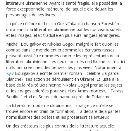
littérature ukrainienne. Ayant la santé fragile, elle possédait la
force exceptionnelle intérieure, de laquelle elle douait les
personnages de ses livres.
La pièce célèbre de Lessia Oukraïnka «la chanson Forestière»,
qui a enrichi la littérature ukrainienne par les nouveaux sujets
et les images, était traduite en plusieurs langues étrangères.
Mikhaïl Boulgakov et Nikolas Gogol, malgré le fait qu’on les
connait dans le monde entier comme les écrivains russes,
peuvent aussi être nommés comme les représentants de la
littérature ukrainienne. Les deux sont nés en Ukraine et c’est ici
qu’ils ont créé unes des oeuvres les plus vives. Notamment à
Kyiv
Boulgakov a écrit le premier roman – célèbre «la garde
Blanche», ses action se déroulaient en Ukraine. Et juste à la
base de la réalité ukrainienne Nikolas Gogol prenait les sujets
et les images colorées pour ses «Les Âmes mortes», " Tarass
Boulba " et «Les Soirées du hameau près de Didanka».
La littérature moderne ukrainienne – malgré ce qu’elle se
trouve encore en train de formation, – a déclaré déjà par les
noms illustres des poètes et les prosateurs talentueux.
Un des créateurs les plus connus de la littérature actuelle