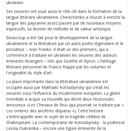
ukrainien.
Ses oeuvres ont joué aussi le rôle clé dans la formation de la
langue littéraire ukrainienne. Chevtchenko a réussit à enrichir la
langue des paysanne assez pauvre par de nouveaux moyens
expressifs, lui donner de mélodie et de valeur artistique.
Beaucoup a été fait pour le développement de la langue
ukrainienne et la littérature par un autre poète légendaire et le
prosateur – Ivan Franko. Il était un des premiers, qui a
commencé à traduire en ukrainien les oeuvres des auteurs
éminents étrangers – tels que Goethe et Byron. L'héritage
littéraire personnel de Franco frappe par les volumes et
l'originalité du style d'art.
La place importante dans la littérature ukrainienne est
occupée aussi par Mykhailo Kotsiubynsky qui créait les
oeuvres sous l'influence du modernisme européen. La gloire
mondiale a acquis sa nouvelle qui décrit deux Houtsoules
amoureux «Les Chevaux de feu» (qui pourrait se traduire par «
Les ombres des ancêtres disparus »). Cette histoire
s'entre'appelle avec le sujet de la tragédie célèbre de
Shakespeare. La contemporaine de Kotsiubynsky - la poétesse
Lessia Oukraïnka – encore une figure éminente de la