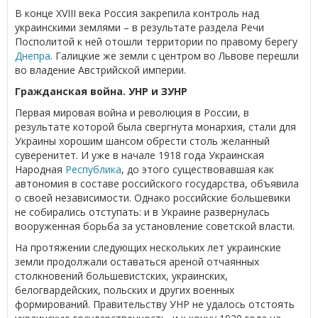
В конце XVIII века Россия закрепила контроль над
украинскими землями – в результате раздела Речи
Посполитой к ней отошли территории по правому берегу
Днепра
. Галицкие же земли с центром во Львове перешли
во владение Австрийской империи.
Гражданская война. УНР и ЗУНР
Первая мировая война и революция в России, в
результате которой была свергнута монархия, стали для
Украины хорошим шансом обрести столь желанный
суверенитет. И уже в начале 1918 года Украинская
Народная
Республика
, до этого существовавшая как
автономия в составе российского государства, объявила
о своей независимости. Однако российские большевики
не собирались отступать: и в Украине развернулась
вооруженная борьба за установление советской власти.
На протяжении следующих нескольких лет украинские
земли продолжали оставаться ареной отчаянных
столкновений большевистских, украинских,
белогвардейских, польских и других военных
формирований. Правительству УНР не удалось отстоять