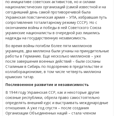
по инициативе советских активистов, но и силами
националистических организаций (самой известной и на
сегодняшний день самой противоречивой была
Украинская повстанческая армия – УПА, избравшая путь
сопротивления тоталитарному режиму СССР). Но с
окончанием войны и победы в ней Советского Союза
украинские националисты в очередной раз лишились
надежды на государственную независимость.
Во время войны погибли более пяти миллионов
украинцев, два миллиона были угнаны на принудительные
работы в Германию. Еще несколько миллионов – уже
после завершения военных действий – были сосланы
Сталиным в Сибирь по подозрению в предательстве и
коллаборационизме, в том числе четверть миллиона
крымских татар.
Послевоенное развитие и независимость
В 1944 году Украинская ССР, как и некоторые другие
союзные республики, обрела право самостоятельно
определять внешний курс и выстраивать международные
отношения. А уже год спустя – после создания
Организации Объединенных наций – стала членом