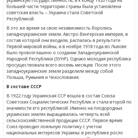
украинскую государственность, и к концу 1920 года на
большей части территории страны была установлена
советская власть – Украина стала Советской
Республикой.
В это же время за свою независимость боролись
западноукраинские земли. Австро-Венгерская империя, в
состав которой они входили, распалась в результате
Первой мировой войны, и в ноябре 1918 года во Львове
было провозглашено о создании Западноукраинской
Народной Республики (ЗУНР). Однако молодая республика
просуществовала всего восемь месяцев. После этого
западноукраинские земли разделили между собой
Польша, Румыния и Чехословакия.
В составе СССР
В 1922 году Украинская ССР вошла в состав Союза
Советских Социалистических Республик и стала второй по
значимости его республикой. Именно на плодородных
украинских землях выращивалась четверть всей
сельскохозяйственной продукции СССР. Первое время
Союз проводил лояльную политику с учетом
национальных интересов Украины: в республике росло