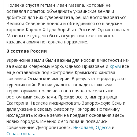
Полвека спустя гетман Иван Мазепа, который не
оставлял попыток объединить украинские земли и
добиться для них суверенитета, решил воспользоваться
Великой Северной войной и объединился со шведским
королем Карлом XII для борьбы с Россией. Однако планам
Мазепы не суждено быть осуществиться: шведско-
казацкая армия потерпела поражение.
В составе России
Украинские земли были важны для России в частности из-
за выхода к Черному морю. Однако Приазовье и
Крым
все
еще оставались под контролем Крымского ханства –
союзника Османской империи. В результате ряда русско-
турецких войн России удалось завладеть южными
территориями, после чего она начала заселять их
восточными славянами. Прежде всего, императрица
Екатерина II велела ликвидировать Запорожскую Сечь и
дала указание своему фавориту Григорию Потемкину
исследовать южные земли на предмет основания здесь
новых городов. Именно с его подачи появились
современные Днепропетровск,
Николаев
,
Одесса
и
Севастополь
.