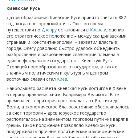
Киевская Русь
Датой образования Киевской Руси принято считать 882
год, когда новгородский князь Олег во время
путешествия по
Днепру
остановился в
Киеве
и, оценив
его стратегическое положение – между скандинавскими
странами и Константинополем, – захватил власть в
городе. Олегу довольно быстро удалось объединить
разбросанные и разрозненные славянские племена в
единое феодальное государство – Киевскую Русь.
Столицей новообразованного государства, а также
значимым политическим и культурным центром
восточных славян стал
Киев
.
Наибольшего расцвета Киевская Русь достигла в Х веке –
в период правления князя Владимира Великого. В те
времена ее территория простиралась от Балтики до
Волги, а экономическое благосостояние обеспечивалось
за счет торговли – древнерусское государство
располагалось на знаменитом торговом пути «из варяг в
греки». Такое положение позволяло Киевской Руси
поддерживать прочные политические и экономические
связи со странами Западной Европы. Чтобы укрепить