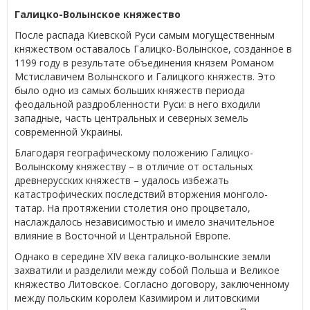
Галицко-Волынское княжество
После распада Киевской Руси самым могущественным
княжеством оставалось Галицко-Волынское, созданное в
1199 году в результате объединения князем Романом
Мстиславичем Волынского и Галицкого княжеств. Это
было одно из самых больших княжеств периода
феодальной раздробленности Руси: в него входили
западные, часть центральных и северных земель
современной Украины.
Благодаря географическому положению Галицко-
Волынскому княжеству – в отличие от остальных
древнерусских княжеств – удалось избежать
катастрофических последствий вторжения монголо-
татар. На протяжении столетия оно процветало,
наслаждалось независимостью и имело значительное
влияние в Восточной и Центральной Европе.
Однако в середине XIV века галицко-волынские земли
захватили и разделили между собой Польша и Великое
княжество Литовское. Согласно договору, заключенному
между польским королем Казимиром и литовскими