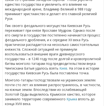
единство государства и увеличить его влияние на
международной арене, Владимир Великий в 988 году
принимает христианство и делает его главной религией
Руси.
Пик своего феодального могущества Киевская Русь
переживает при князе Ярославе Мудром. Однако после
его смерти в государстве постепенно начинается процесс
феодального дробления, и к середине XII века Русь
практически распадается на несколько самостоятельных
княжеств. Сложной ситуацией не преминули
воспользоваться внешние враги древнерусского
государства – в 1240 году после долгой и кровопролитной
битвы монголо-татарам под предводительством внука
Чингисхана Батыя удалось взять
Киев
. На этом в истории
государства Киевская Русь была поставлена точка.
Монголо-татары господствовали на украинских землях
почти сто лет: их влияние распространялось, в частности,
на южные земли. Впоследствии из ослабевающей
Золотой Орды выделилось Крымское ханство, которое
занимало территорию современного
Крыма
вплоть до
конца XVIII века.