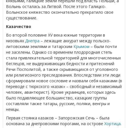
князьями, галицкие земли перешли под власть Польши, а
Волынь осталась за Литвой. После этого Галицко-
Волынское княжество окончательно прекратило свое
существование.
Казачество
Во второй половине XV века южные территории в
низовьях
Днепра
– лежащие аккурат между польско-
литовскими землями и татарским
Крымом
– были почти
не заселены. Однако со временем плодородная степь
стала привлекательной территорией для многочисленных
беглецов, не выдерживающих бедности и притеснений
Речи Посполитой, а также скрывающихся от уголовного
или религиозного преследования. Впоследствии эти люди
сформировали новое сословие и назвали себя казаками (в
переводе с тюркского «казак» – свободный и независимый
человек, авантюрист). Кроме украинцев, которых здесь
было подавляющее большинство, казацкие группы
составляли также татары, русские, поляки, венгры и
немцы.
Первая стоянка казаков – Запорожская Сечь – была
основана за днепровскими порогами, на острове
Хортица
.