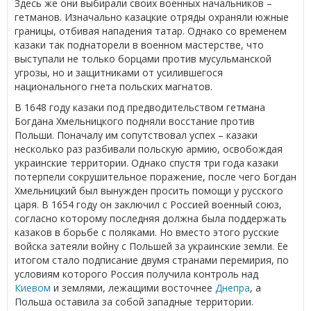
Здесь же они выбирали своих военных начальников –
гетманов. Изначально казацкие отряды охраняли южные
границы, отбивая нападения татар. Однако со временем
казаки так поднаторели в военном мастерстве, что
выступали не только борцами против мусульманской
угрозы, но и защитниками от усилившегося
национального гнета польских магнатов.
В 1648 году казаки под предводительством гетмана
Богдана Хмельницкого подняли восстание против
Польши. Поначалу им сопутствовал успех – казаки
несколько раз разбивали польскую армию, освобождая
украинские территории. Однако спустя три года казаки
потерпели сокрушительное поражение, после чего Богдан
Хмельницкий был вынужден просить помощи у русского
царя. В 1654 году он заключил с Россией военный союз,
согласно которому последняя должна была поддержать
казаков в борьбе с поляками. Но вместо этого русские
войска затеяли войну с Польшей за украинские земли. Ее
итогом стало подписание двумя странами перемирия, по
условиям которого Россия получила контроль над
Киевом
и землями, лежащими восточнее
Днепра
, а
Польша оставила за собой западные территории.