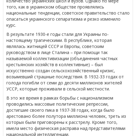
количество украинских школ и вузов. Однако по мере
того, как в украинском обществе проявлялись
национальные тенденции, советское правительство стало
опасаться украинского сепаратизма и резко изменило
курс.
В результате 1930-е годы стали для Украины по-
настоящему трагическими. В республике, которая
являлась житницей СССР и Европы, советским
руководством в лице Сталина – при помощи так
называемой коллективизации (объединения частных
крестьянских хозяйств в коллективные) – был
искусственно создан сельскохозяйственный кризис,
возымевший страшные последствия. В 1932-33 годах от
голода погибли от семи до десяти миллионов жителей
УССР, которые проживали в сельской местности.
В это же время в рамках борьбы с национализмом
проводились массовые политические репрессии,
достигшие своего пика в 1937-38 годах, когда было
арестовано более полутора миллиона человек, треть из
которых были приговорены к расстрелу. Кроме того,
имела место физическая расправа над представителями
национальной интеллигенции.