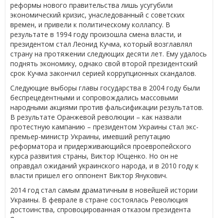
реформы нового правительства лишь усугубили
экономический кризис, унаследованный с советских
времен, и привели к политическому коллапсу. В
результате в 1994 году произошла смена власти, и
президентом стал Леонид Кучма, который возглавлял
страну на протяжении следующих десяти лет. Ему удалось
поднять экономику, однако свой второй президентский
срок Кучма закончил серией коррупционных скандалов.
Следующие выборы главы государства в 2004 году были
беспрецедентными и сопровождались массовыми
народными акциями против фальсификации результатов.
В результате Оранжевой революции – как назвали
протестную кампанию – президентом Украины стал экс-
премьер-министр Украины, имевший репутацию
реформатора и придерживающийся проевропейского
курса развития страны, Виктор Ющенко. Но он не
оправдал ожиданий украинского народа, и в 2010 году к
власти пришел его оппонент Виктор Янукович.
2014 год стал самым драматичным в новейшей истории
Украины. В феврале в стране состоялась Революция
достоинства, спровоцированная отказом президента