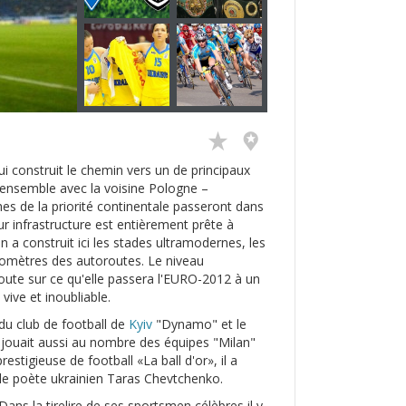
ui construit le chemin vers un de principaux
l’ensemble avec la voisine Pologne –
hes de la priorité continentale passeront dans
ur infrastructure est entièrement prête à
n a construit ici les stades ultramodernes, les
lomètres des autoroutes. Le niveau
doute sur ce qu'elle passera l'EURO-2012 à un
 vive et inoubliable.
du club de football de
Kyiv
"Dynamo" et le
i jouait aussi au nombre des équipes "Milan"
stigieuse de football «La ball d'or», il a
le poète ukrainien Taras Chevtchenko.
 Dans la tirelire de ses sportsmen célèbres il y