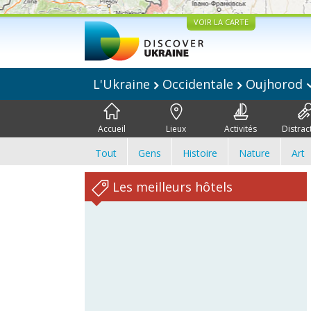
VOIR LA CARTE
L'Ukraine
Occidentale
Oujhorod
Accueil
Lieux
Activités
Distrac
Tout
Gens
Histoire
Nature
Art
Les meilleurs hôtels