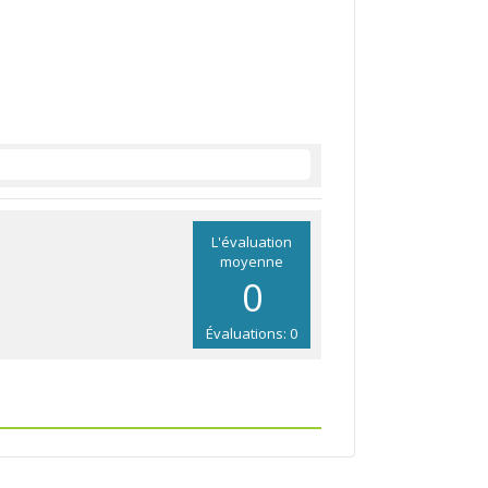
L'évaluation
moyenne
0
Évaluations: 0