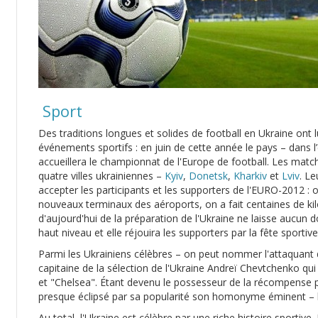
Sport
Des traditions longues et solides de football en Ukraine ont l
événements sportifs : en juin de cette année le pays – dans 
accueillera le championnat de l'Europe de football. Les matc
quatre villes ukrainiennes –
Kyiv
,
Donetsk
,
Kharkiv
et
Lviv
. Le
accepter les participants et les supporters de l'EURO-2012 : o
nouveaux terminaux des aéroports, on a fait centaines de ki
d'aujourd'hui de la préparation de l'Ukraine ne laisse aucun 
haut niveau et elle réjouira les supporters par la fête sportive
Parmi les Ukrainiens célèbres – on peut nommer l'attaquant 
capitaine de la sélection de l'Ukraine Andreï Chevtchenko qu
et "Chelsea". Étant devenu le possesseur de la récompense pre
presque éclipsé par sa popularité son homonyme éminent – 
Au total, l'Ukraine est célèbre par une riche histoire sportive.