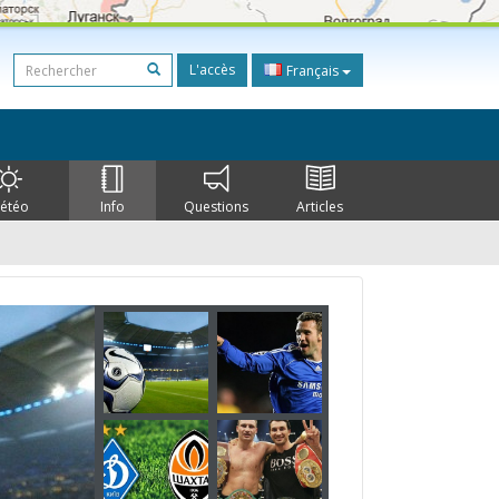
L'accès
Français
étéo
Info
Questions
Articles