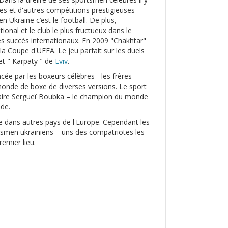
es et d'autres compétitions prestigieuses
n Ukraine c’est le football. De plus,
ational et le club le plus fructueux dans le
 des succès internationaux. En 2009 "Chakhtar"
la Coupe d'UEFA. Le jeu parfait sur les duels
t " Karpaty " de
Lviv
.
ncée par les boxeurs célèbres - les frères
 monde de boxe de diverses versions. Le sport
ndaire Sergueï Boubka – le champion du monde
nde.
 dans autres pays de l'Europe. Cependant les
rtsmen ukrainiens – uns des compatriotes les
emier lieu.