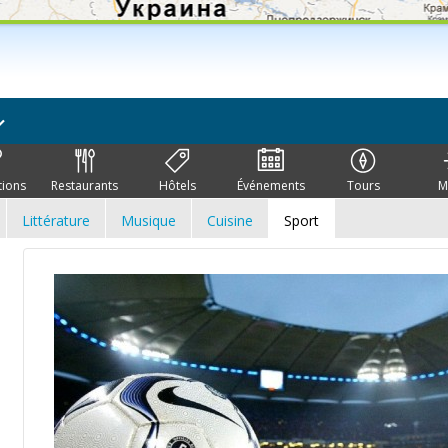
tions
Restaurants
Hôtels
Événements
Tours
M
Littérature
Musique
Cuisine
Sport