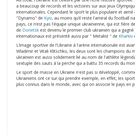
a beaucoup de records et les victoires sur aux jeux Olympiqu
internationales. Cependant le sport le plus populaire et aimé e
"Dynamo" de
Kyiv
, au moins qu’il reste l'amiral du football n
pays, ce n’est pas l'équipe unique ukrainienne, qui est fière
de
Donetsk
est devenu le premier club ukrainien qui a gagné 
internationaux est présenté aussi par " Metalist " de
Kharkiv
e
L’image sportive de l'Ukraine à l'arène internationale est ava
Wladimir et Vitali Klitschko, les deux sont les champions du
ukrainien est aussi solidement lié au nom de l'athlète lége
sextuple des sauts à la perche qui a battu 35 records du mo
Le sport de masse en Ukraine n'est pas si développé, comme
Ukrainiens ont ce sur qui prendre exemple, en effet, les spo
plus connus dans le monde, avec qui on associe le pays en pr