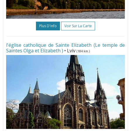
Plus D'info
Voir Sur La Carte
l'église catholique de Sainte Elizabeth (Le temple de
Saintes Olga et Elizabeth )
• Lviv
(184 km.)