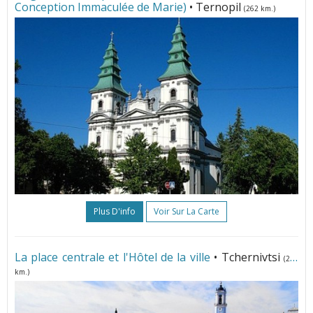
Conception Immaculée de Marie)
• Ternopil
(262 km.)
Plus D'info
Voir Sur La Carte
La place centrale et l'Hôtel de la ville
• Tchernivtsi
(271
km.)