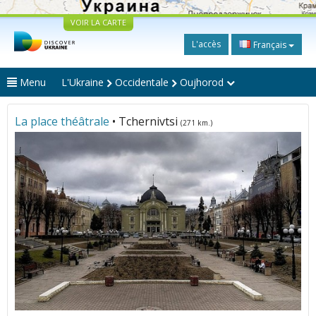
VOIR LA CARTE
L'accès
Français
Menu
L'Ukraine
Occidentale
Oujhorod
La place théâtrale
• Tchernivtsi
(271 km.)