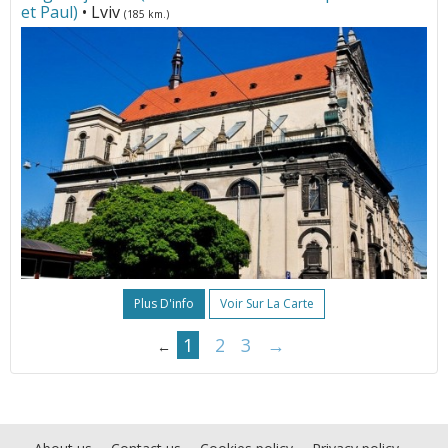
et Paul)
• Lviv
(185 km.)
Plus D'info
Voir Sur La Carte
1
2
3
→
←