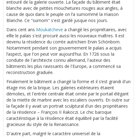
entouré de la galerie ouverte. La façade du bâtiment était
blanche avec de petites mouchetures rouges aux angles, à
cause de quoi dans le peuple on l’a surnommé la maison
Blanche. Ce "surnom" s'est gardé jusque nos jours.
Dans cent ans
Moukatcheve
a changé les propriétaires, avec
ellle le palais s'est procuré aussi les nouveaux maîtres. Il est
devenu la résidence du comte autrichien Ervin Schönborn.
Notamment pendant son gouvernement le palais a acquis
l’aspect, que l'on peut voir aujourd'hui. En 1726 sous la
conduite de l'architecte connu allemand, l'auteur des
bâtiments les plus ravissants de l'Europe, a commencé sa
reconstruction graduée.
Finalement le bâtiment a changé la forme et il s’est grandi d'un
étage mis de la brique. Les galeries extérieures étaient
démolies, et l'entrée centrale était ornée par le portail élégant
de la miette de marbre avec les escaliers ouverts. En outre sur
la façade il y avait un portrait sculptural d'un des propriétaires
de la résidence – François II Rakoczi. Le chic baroque
caractéristique à la résidence était équilibré par la facilité
gracieuse du style de la Renaissance.
D'autre part, malgré le caractère universel de la