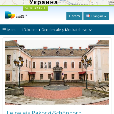
VOIR LA CARTE
L'accès
Français
Menu
L'Ukraine
Occidentale
Moukatchevo
Le palais Rakoczi-Schönborn