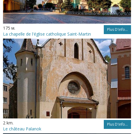
175 м.
Plus D'info...
La chapelle de l'église catholique Saint-Martin
2 km.
Plus D'info...
Le château Palanok