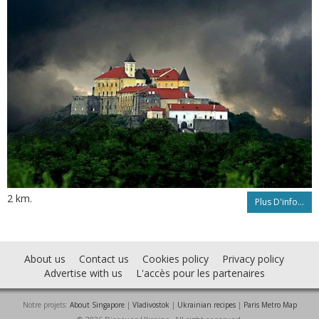
2 km.
Plus D'info...
About us
Contact us
Cookies policy
Privacy policy
Advertise with us
L'accès pour les partenaires
Notre projets:
About Singapore
|
Vladivostok
|
Ukrainian recipes
|
Paris Metro Map