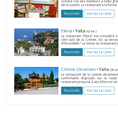
comme l'un des meilleurs à Yalta grâ
de la cuisine. Le restaurant a la forme 
Plus D'info
Voir Sur La Carte
Elena
• Yalta
(42 km.)
Le restaurant "Elena" est considéré 
côte sud de la Crimée. De sa terra
d'hirondelle." Le menu du restaurant p
Plus D'info
Voir Sur La Carte
Chinok Ukrainien
• Yalta
(38 km
Le restaurant de la cuisine ukrainienn
confortable disposée sur la route
restaurant propose à ses hôtes un larg
Plus D'info
Voir Sur La Carte