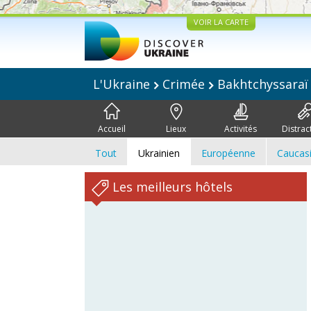
VOIR LA CARTE
L'Ukraine
Crimée
Bakhtchyssara
Accueil
Lieux
Activités
Distrac
Tout
Ukrainien
Européenne
Caucas
Les meilleurs hôtels