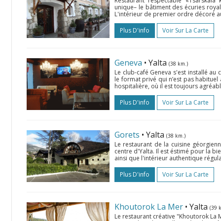
Restaurant respectable «Tsarskaia 
unique– le bâtiment des écuries royal
L'intérieur de premier ordre décoré au 
Plus D'info
Voir Sur La Carte
Geneva
• Yalta
(38 km.)
Le club-café Geneva s'est installé au c
le format privé qui n’est pas habituel 
hospitalière, où il est toujours agréabl
Plus D'info
Voir Sur La Carte
Gorets
• Yalta
(38 km.)
Le restaurant de la cuisine géorgienn
centre d'Yalta. Il est éstimé pour la bi
ainsi que l'intérieur authentique régular
Plus D'info
Voir Sur La Carte
Khoutorok La Mer
• Yalta
(39 
Le restaurant créative "Khoutorok La M