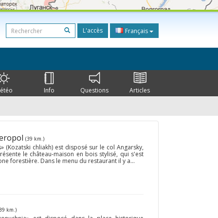
L'accès
Français
étéo
Info
Questions
Articles
feropol
(39 km.)
 (Kozatski chliakh) est disposé sur le col Angarsky,
présente le château-maison en bois stylisé, qui s'est
one forestière. Dans le menu du restaurant il y a...
39 km.)