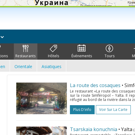
ï
tions
Restaurants
Hôtels
Événements
Tours
M
ien
Orientale
Asiatiques
La route des cosaques
• Sim
Le restaurant «La route des cosaques»
sur la route Simféropol – Yalta. Il re
réfugié au bord de la rivière dans la z
Plus D'info
Voir Sur La Carte
Tsarskaia konuchnia
• Yalta
(