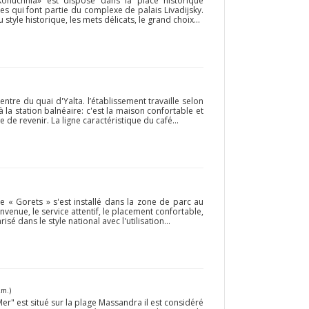
konuchnia» est disposé dans la place historique
es qui font partie du complexe de palais Livadijsky.
style historique, les mets délicats, le grand choix...
entre du quai d'Yalta. l’établissement travaille selon
à la station balnéaire: c'est la maison confortable et
e de revenir. La ligne caractéristique du café...
e « Gorets » s'est installé dans la zone de parc au
envenue, le service attentif, le placement confortable,
isé dans le style national avec l'utilisation...
km.)
er" est situé sur la plage Massandra il est considéré