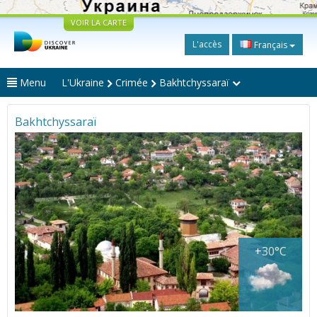
VOIR LA CARTE
L'accès
Français
Menu
L'Ukraine
Crimée
Bakhtchyssaraï
Bakhtchyssaraï
+30°C