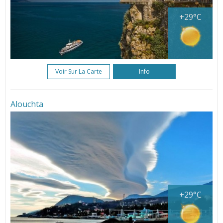
+29°C
Voir Sur La Carte
Info
Alouchta
+29°C