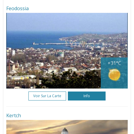
Feodossia
+31°C
Voir Sur La Carte
Info
Kertch