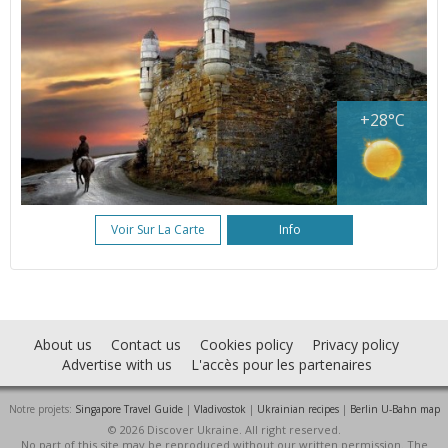
+28°C
Voir Sur La Carte
Info
About us
Contact us
Cookies policy
Privacy policy
Advertise with us
L'accès pour les partenaires
Notre projets:
Singapore Travel Guide
|
Vladivostok
|
Ukrainian recipes
|
Berlin U-Bahn map
© 2026 Discover Ukraine. All right reserved.
No part of this site may be reproduced without our written permission. The