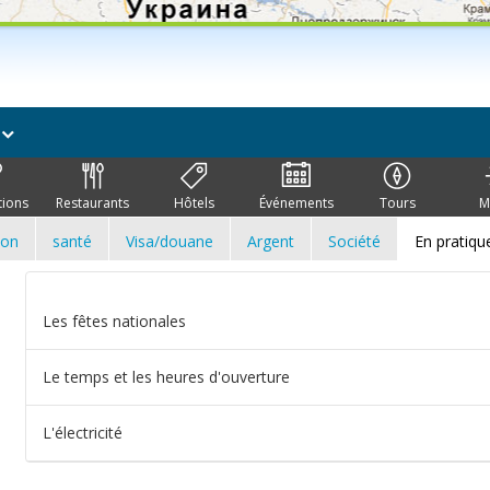
ï
tions
Restaurants
Hôtels
Événements
Tours
M
ion
santé
Visa/douane
Argent
Société
En pratiqu
Les fêtes nationales
Le temps et les heures d'ouverture
L'électricité