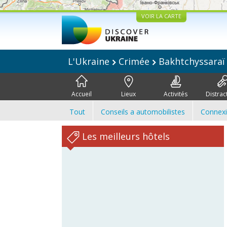
VOIR LA CARTE
L'Ukraine
Crimée
Bakhtchyssara
Accueil
Lieux
Activités
Distrac
Tout
Conseils a automobilistes
Connex
Les meilleurs hôtels