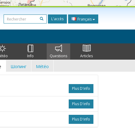
L'accès
Français
étéo
Info
Questions
Articles
e
Шопинг
Météo
Plus D'info
Plus D'info
Plus D'info