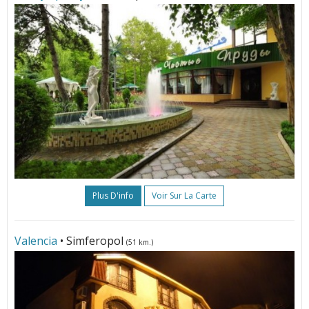
Plus D'info
Voir Sur La Carte
Valencia
• Simferopol
(51 km.)