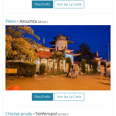
Plus D'info
Voir Sur La Carte
Pékin
• Alouchta
(28 km.)
Plus D'info
Voir Sur La Carte
Chistye prudy
• Simferopol
(52 km.)