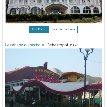
Plus D'info
Voir Sur La Carte
La cabane du pêcheur
• Sébastopol
(45 km.)