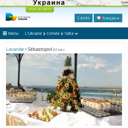
VOIR LA CARTE
L'accès
Français
Menu
L'Ukraine
Crimée
Yalta
Lavande
• Sébastopol
(57 km.)