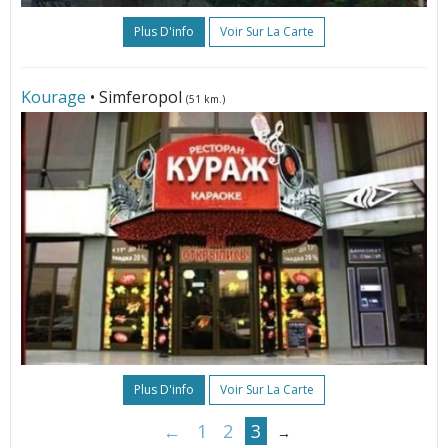
Plus D'info
Voir Sur La Carte
Kourage
• Simferopol
(51 km.)
Plus D'info
Voir Sur La Carte
←
1
2
3
→