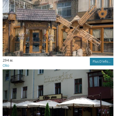
294 м.
Plus D'info...
Olio