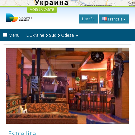
VOIR LA CARTE
L'accès
Français
Menu
L'Ukraine
Sud
Odesa
Estrellita