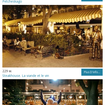
Petcheskago
229 м.
Plus D'info...
Steakhouse. La viande et le vin