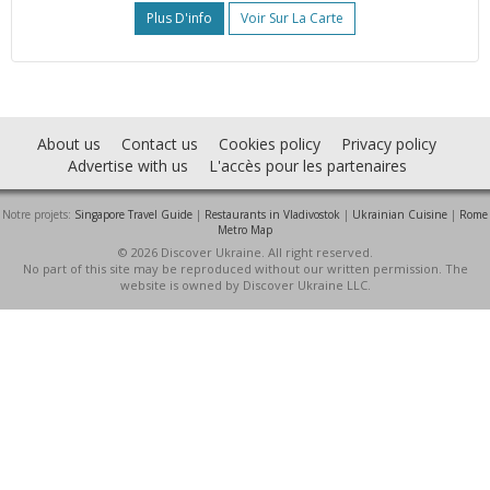
Plus D'info
Voir Sur La Carte
About us
Contact us
Cookies policy
Privacy policy
Advertise with us
L'accès pour les partenaires
Notre projets:
Singapore Travel Guide
|
Restaurants in Vladivostok
|
Ukrainian Cuisine
|
Rome
Metro Map
© 2026 Discover Ukraine. All right reserved.
No part of this site may be reproduced without our written permission. The
website is owned by Discover Ukraine LLC.