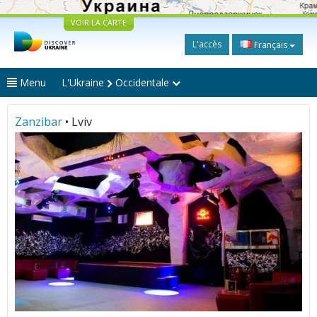
VOIR LA CARTE
L'accès
Français
Menu
L'Ukraine
Occidentale
Zanzibar
• Lviv