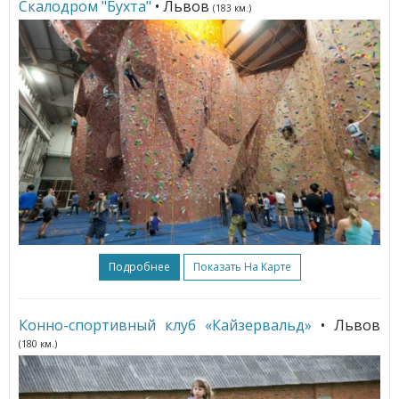
Cкалодром "Бухта"
• Львов
(183 км.)
Подробнее
Показать На Карте
Конно-спортивный клуб «Кайзервальд»
• Львов
(180 км.)