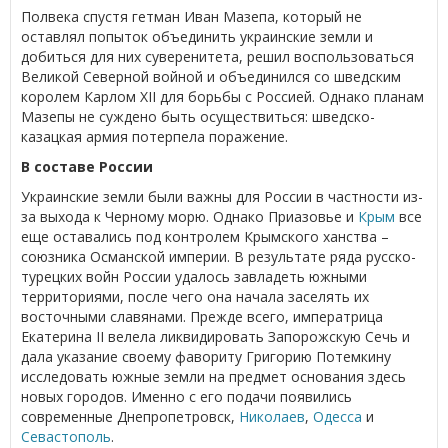
Полвека спустя гетман Иван Мазепа, который не
оставлял попыток объединить украинские земли и
добиться для них суверенитета, решил воспользоваться
Великой Северной войной и объединился со шведским
королем Карлом XII для борьбы с Россией. Однако планам
Мазепы не суждено быть осуществиться: шведско-
казацкая армия потерпела поражение.
В составе России
Украинские земли были важны для России в частности из-
за выхода к Черному морю. Однако Приазовье и
Крым
все
еще оставались под контролем Крымского ханства –
союзника Османской империи. В результате ряда русско-
турецких войн России удалось завладеть южными
территориями, после чего она начала заселять их
восточными славянами. Прежде всего, императрица
Екатерина II велела ликвидировать Запорожскую Сечь и
дала указание своему фавориту Григорию Потемкину
исследовать южные земли на предмет основания здесь
новых городов. Именно с его подачи появились
современные Днепропетровск,
Николаев
,
Одесса
и
Севастополь
.