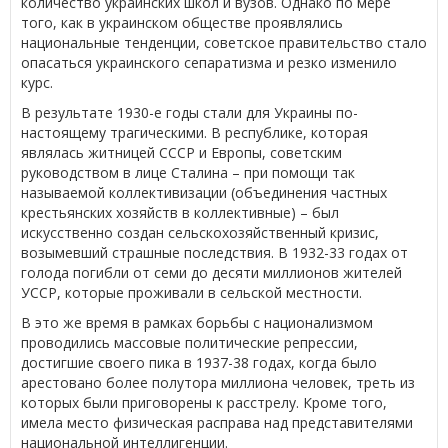
количество украинских школ и вузов. Однако по мере
того, как в украинском обществе проявлялись
национальные тенденции, советское правительство стало
опасаться украинского сепаратизма и резко изменило
курс.
В результате 1930-е годы стали для Украины по-
настоящему трагическими. В республике, которая
являлась житницей СССР и Европы, советским
руководством в лице Сталина – при помощи так
называемой коллективизации (объединения частных
крестьянских хозяйств в коллективные) – был
искусственно создан сельскохозяйственный кризис,
возымевший страшные последствия. В 1932-33 годах от
голода погибли от семи до десяти миллионов жителей
УССР, которые проживали в сельской местности.
В это же время в рамках борьбы с национализмом
проводились массовые политические репрессии,
достигшие своего пика в 1937-38 годах, когда было
арестовано более полутора миллиона человек, треть из
которых были приговорены к расстрелу. Кроме того,
имела место физическая расправа над представителями
национальной интеллигенции.