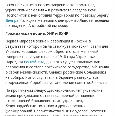
В конце XVIII века Россия закрепила контроль над
украинскими землями – в результате раздела Речи
Посполитой к ней отошли территории по правому берегу
Днепра
. Галицкие же земли с центром во Львове перешли
во владение Австрийской империи.
Гражданская война. УНР и ЗУНР
Первая мировая война и революция в России, в
результате которой была свергнута монархия, стали для
Украины хорошим шансом обрести столь желанный
суверенитет. И уже в начале 1918 года Украинская
Народная
Республика
, до этого существовавшая как
автономия в составе российского государства, объявила
о своей независимости. Однако российские большевики
не собирались отступать: и в Украине развернулась
вооруженная борьба за установление советской власти.
На протяжении следующих нескольких лет украинские
земли продолжали оставаться ареной отчаянных
столкновений большевистских, украинских,
белогвардейских, польских и других военных
формирований. Правительству УНР не удалось отстоять