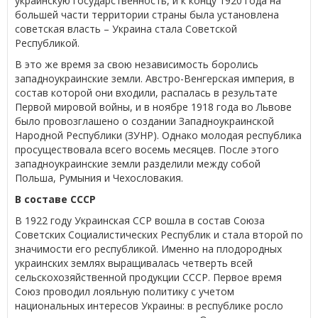
украинскую государственность, и к концу 1920 года на
большей части территории страны была установлена
советская власть – Украина стала Советской
Республикой.
В это же время за свою независимость боролись
западноукраинские земли. Австро-Венгерская империя, в
состав которой они входили, распалась в результате
Первой мировой войны, и в ноябре 1918 года во Львове
было провозглашено о создании Западноукраинской
Народной Республики (ЗУНР). Однако молодая республика
просуществовала всего восемь месяцев. После этого
западноукраинские земли разделили между собой
Польша, Румыния и Чехословакия.
В составе СССР
В 1922 году Украинская ССР вошла в состав Союза
Советских Социалистических Республик и стала второй по
значимости его республикой. Именно на плодородных
украинских землях выращивалась четверть всей
сельскохозяйственной продукции СССР. Первое время
Союз проводил лояльную политику с учетом
национальных интересов Украины: в республике росло