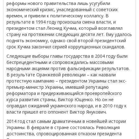
реформы нового правительства лишь усугубили
экономический кризис, унаследованный с советских
времен, и привели к политическому коллапсу. В
результате в 1994 году произошла смена власти, и
президентом стал Леонид Кучма, который возглавлял
страну на протяжении следующих десяти лет. Ему удалось
поднять экономику, однако свой второй президентский
срок Кучма закончил серией коррупционных скандалов.
Следующие выборы главы государства в 2004 году были
беспрецедентными и сопровождались массовыми
народными акциями против фальсификации результатов.
В результате Оранжевой революции – как назвали
протестную кампанию – президентом Украины стал экс-
премьер-министр Украины, имевший репутацию
реформатора и придерживающийся проевропейского
курса развития страны, Виктор Ющенко. Но он не
оправдал ожиданий украинского народа, и в 2010 году к
власти пришел его оппонент Виктор Янукович.
2014 год стал самым драматичным в новейшей истории
Украины. В феврале в стране состоялась Революция
достоинства, спровоцированная отказом президента