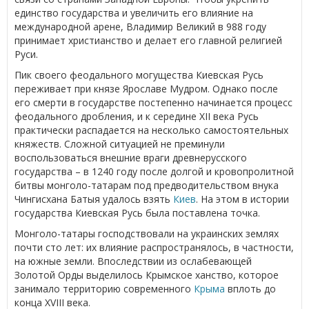
единство государства и увеличить его влияние на
международной арене, Владимир Великий в 988 году
принимает христианство и делает его главной религией
Руси.
Пик своего феодального могущества Киевская Русь
переживает при князе Ярославе Мудром. Однако после
его смерти в государстве постепенно начинается процесс
феодального дробления, и к середине XII века Русь
практически распадается на несколько самостоятельных
княжеств. Сложной ситуацией не преминули
воспользоваться внешние враги древнерусского
государства – в 1240 году после долгой и кровопролитной
битвы монголо-татарам под предводительством внука
Чингисхана Батыя удалось взять
Киев
. На этом в истории
государства Киевская Русь была поставлена точка.
Монголо-татары господствовали на украинских землях
почти сто лет: их влияние распространялось, в частности,
на южные земли. Впоследствии из ослабевающей
Золотой Орды выделилось Крымское ханство, которое
занимало территорию современного
Крыма
вплоть до
конца XVIII века.