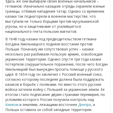
Здесь же они выбирали своих военных начальников –
гетманов. Изначально казацкие отряды охраняли южные
границы, отбивая нападения татар. Однако со временем
казаки так поднаторели в военном мастерстве, что
выступали не только борцами против мусульманской
угрозы, но и защитниками от усилившегося
национального гнета польских магнатов.
В 1648 году казаки под предводительством гетмана
Богдана Хмельницкого подняли восстание против
Польши. Поначалу им сопутствовал успех – казаки
несколько раз разбивали польскую армию, освобождая
украинские территории. Однако спустя три года казаки
потерпели сокрушительное поражение, после чего Богдан
Хмельницкий был вынужден просить помощи у русского
царя. В 1654 году он заключил с Россией военный союз,
согласно которому последняя должна была поддержать
казаков в борьбе с поляками. Но вместо этого русские
войска затеяли войну с Польшей за украинские земли. Ее
итогом стало подписание двумя странами перемирия, по
условиям которого Россия получила контроль над
Киевом
и землями, лежащими восточнее
Днепра
, а
Польша оставила за собой западные территории.