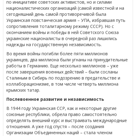
по инициативе советских активистов, но и силами
националистических организаций (самой известной и на
сегодняшний день самой противоречивой была
Украинская повстанческая армия – УПА, избравшая путь
сопротивления тоталитарному режиму СССР). Но с
окончанием войны и победы в ней Советского Союза
украинские националисты в очередной раз лишились
надежды на государственную независимость.
Во время войны погибли более пяти миллионов
украинцев, два миллиона были угнаны на принудительные
работы в Германию. Еще несколько миллионов – уже
после завершения военных действий – были сосланы
Сталиным в Сибирь по подозрению в предательстве и
коллаборационизме, в том числе четверть миллиона
крымских татар.
Послевоенное развитие и независимость
В 1944 году Украинская ССР, как и некоторые другие
союзные республики, обрела право самостоятельно
определять внешний курс и выстраивать международные
отношения. А уже год спустя – после создания
Организации Объединенных наций – стала членом