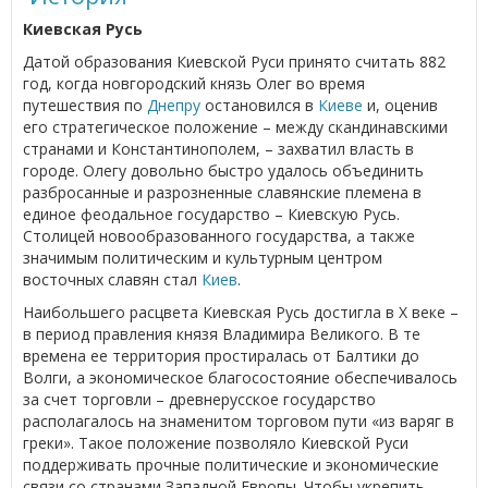
Киевская Русь
Датой образования Киевской Руси принято считать 882
год, когда новгородский князь Олег во время
путешествия по
Днепру
остановился в
Киеве
и, оценив
его стратегическое положение – между скандинавскими
странами и Константинополем, – захватил власть в
городе. Олегу довольно быстро удалось объединить
разбросанные и разрозненные славянские племена в
единое феодальное государство – Киевскую Русь.
Столицей новообразованного государства, а также
значимым политическим и культурным центром
восточных славян стал
Киев
.
Наибольшего расцвета Киевская Русь достигла в Х веке –
в период правления князя Владимира Великого. В те
времена ее территория простиралась от Балтики до
Волги, а экономическое благосостояние обеспечивалось
за счет торговли – древнерусское государство
располагалось на знаменитом торговом пути «из варяг в
греки». Такое положение позволяло Киевской Руси
поддерживать прочные политические и экономические
связи со странами Западной Европы. Чтобы укрепить