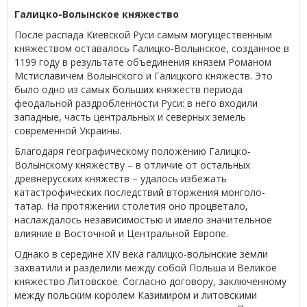
Галицко-Волынское княжество
После распада Киевской Руси самым могущественным
княжеством оставалось Галицко-Волынское, созданное в
1199 году в результате объединения князем Романом
Мстиславичем Волынского и Галицкого княжеств. Это
было одно из самых больших княжеств периода
феодальной раздробленности Руси: в него входили
западные, часть центральных и северных земель
современной Украины.
Благодаря географическому положению Галицко-
Волынскому княжеству – в отличие от остальных
древнерусских княжеств – удалось избежать
катастрофических последствий вторжения монголо-
татар. На протяжении столетия оно процветало,
наслаждалось независимостью и имело значительное
влияние в Восточной и Центральной Европе.
Однако в середине XIV века галицко-волынские земли
захватили и разделили между собой Польша и Великое
княжество Литовское. Согласно договору, заключенному
между польским королем Казимиром и литовскими