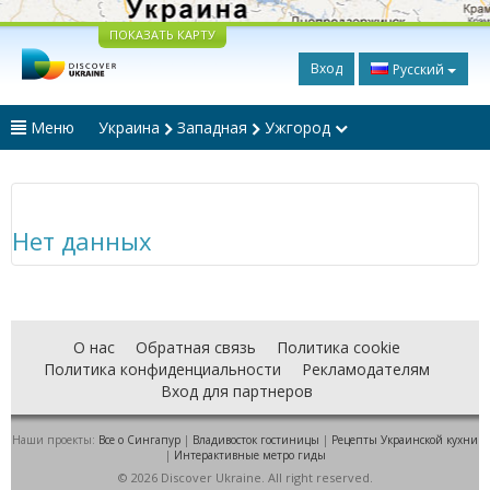
ПОКАЗАТЬ КАРТУ
Вход
Русский
Меню
Украина
Западная
Ужгород
Нет данных
О нас
Обратная связь
Политика cookie
Политика конфиденциальности
Рекламодателям
Вход для партнеров
Наши проекты:
Все о Cингапур
|
Владивосток гостиницы
|
Рецепты Украинской кухни
|
Интерактивные метро гиды
© 2026 Discover Ukraine. All right reserved.