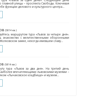
 тура «Львов за один день». Следующий день
го главной улицы – проспекта Свободы. Ключевая
ебе функции делового и культурного центра...
вов
(5814 км.)
уйтесь маршрутом тура «Львов за четыре дня».
ь знакомство с величественными оборонными
Жолковском замке, некогда имевшем славу...
вов
(5814 км.)
уту тура «Львов за два дня». На третий день
 наиболее впечатляющими львовскими музеями –
ком «Лычаковское кладбище» и музеем...