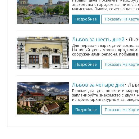
Первый день посвятите маршруту
знакомства с городом начните с е
магистраль Львова, сочетающая в с
Подробнее
Показать На Карте
Львов за шесть дней
• Ль
Для первых четырех дней воспольз
На пятый день можно продолжит
сооружениями региона, побывав в 
Подробнее
Показать На Карте
Львов за четыре дня
• Ль
Первые два дня посвятите маршр
запланируйте знакомство с двумя
историко-архитектурным заповедни
Подробнее
Показать На Карте