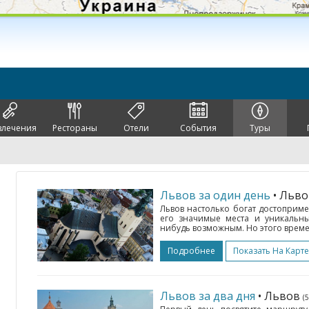
влечения
Рестораны
Отели
События
Туры
Львов за один день
• Льв
Львов настолько богат достоприме
его значимые места и уникальны
нибудь возможным. Но этого времен
Подробнее
Показать На Карте
Львов за два дня
• Львов
(