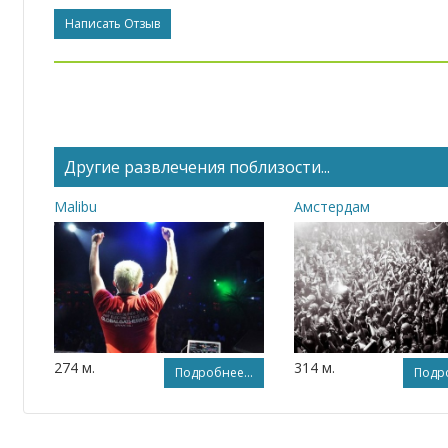
Написать Отзыв
Другие развлечения поблизости...
Malibu
Амстердам
274 м.
314 м.
Подробнее...
Подро