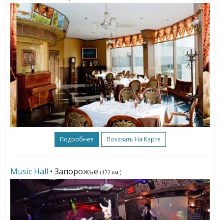
Подробнее
Показать На Карте
Music Hall
• Запорожье
(172 км.)