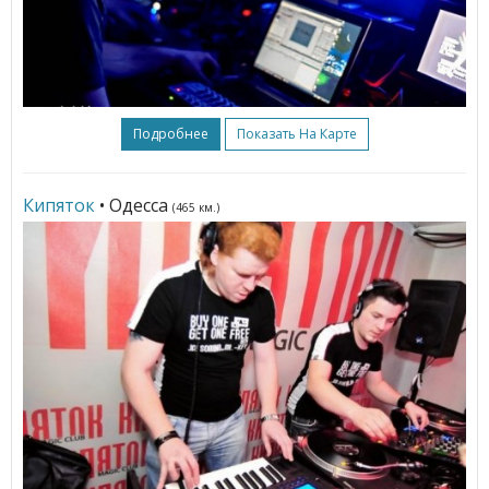
Подробнее
Показать На Карте
Кипяток
• Одесса
(465 км.)