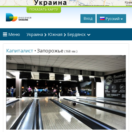
ПОКАЗАТЬ КАРТУ
Вход
Русский
Меню
Украина
Южная
Бердянск
Капиталист
• Запорожье
(168 км.)