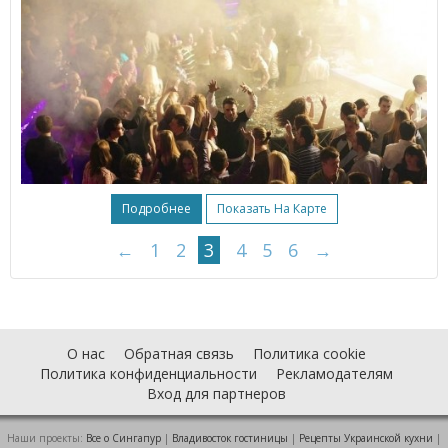
Подробнее
Показать На Карте
←
1
2
3
4
5
6
→
О нас
Обратная связь
Политика cookie
Политика конфиденциальности
Рекламодателям
Вход для партнеров
Наши проекты:
Все о Cингапур
|
Владивосток гостиницы
|
Рецепты Украинской кухни
|