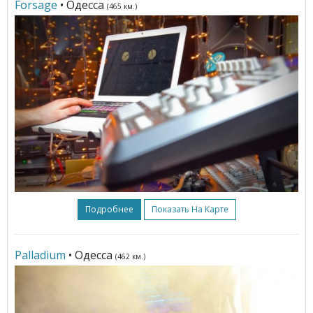
Forsage
• Одесса
(465 км.)
Подробнее
Показать На Карте
Palladium
• Одесса
(462 км.)