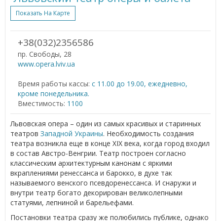
Показать На Карте
+38(032)2356586
пр. Свободы, 28
www.opera.lviv.ua
Время работы кассы:
с 11.00 до 19.00, ежедневно,
кроме понедельника.
Вместимость:
1100
Львовская опера – один из самых красивых и старинных
театров
Западной Украины
. Необходимость создания
театра возникла еще в конце XIX века, когда город входил
в состав Австро-Венгрии. Театр построен согласно
классическим архитектурным канонам с яркими
вкраплениями ренессанса и барокко, в духе так
называемого венского псевдоренессанса. И снаружи и
внутри театр богато декорирован великолепными
статуями, лепниной и барельефами.
Постановки театра сразу же полюбились публике, однако