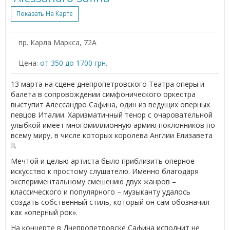
Показать На Карте
пр. Карла Маркса, 72А
Цена:
от 350 до 1700 грн.
13 марта на сцене днепропетровского Театра оперы и
балета в сопровождении симфонического оркестра
выступит Алессандро Сафина, один из ведущих оперных
певцов Италии. Харизматичный тенор с очаровательной
улыбкой имеет многомиллионную армию поклонников по
всему миру, в числе которых королева Англии Елизавета
II.
Мечтой и целью артиста было приблизить оперное
искусство к простому слушателю. Именно благодаря
экспериментальному смешению двух жанров –
классического и популярного – музыканту удалось
создать собственный стиль, который он сам обозначил
как «оперный рок».
На концерте в Днепропетровске Сафина исполнит не