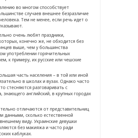
влению во многом способствует
большинстве случаев внешнее безразличие
еловека. Тем не менее, если речь идет о
тказывают.
ельно очень любят праздники,
оторых, конечно же, не обходится без
аинцев выше, чем у большинства
ном употреблении горячительных
ем, к примеру, их русские или чешские
ольшая часть населения – в той или иной
язательно в школах и вузах. Однако часто
сто стесняются разговаривать с
, знающего английский, в крупных городах
вительно отличаются от представительниц
ми данными, сколько естественной
внешнему виду. Украинские девушки
вляются без макияжа и часто ради
оких каблуках.