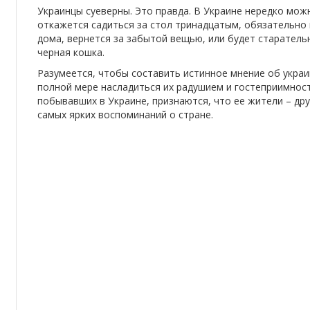
Украинцы суеверны. Это правда. В Украине нередко мож
откажется садиться за стол тринадцатым, обязательно п
дома, вернется за забытой вещью, или будет старател
черная кошка.
Разумеется, чтобы составить истинное мнение об украин
полной мере насладиться их радушием и гостеприимност
побывавших в Украине, признаются, что ее жители – др
самых ярких воспоминаний о стране.