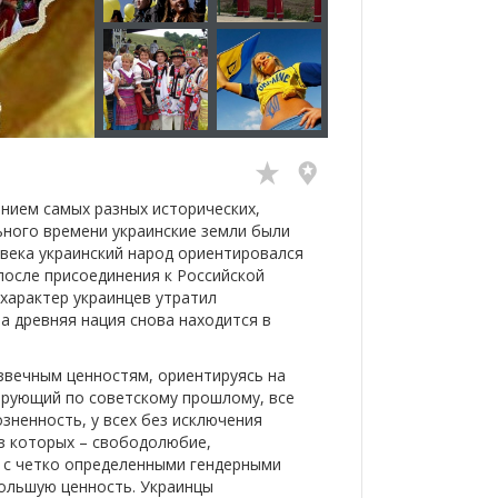
нием самых разных исторических,
ьного времени украинские земли были
I века украинский народ ориентировался
после присоединения к Российской
 характер украинцев утратил
а древняя нация снова находится в
звечным ценностям, ориентируясь на
гирующий по советскому прошлому, все
зненность, у всех без исключения
из которых – свободолюбие,
 с четко определенными гендерными
ольшую ценность. Украинцы