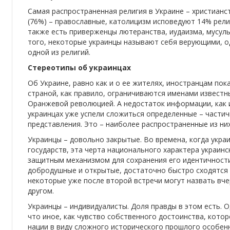
Самая распространенная религия в Украине – христиан
(76%) – православные, католицизм исповедуют 14% рели
также есть приверженцы лютеранства, иудаизма, мусуль
того, некоторые украинцы называют себя верующими, од
одной из религий.
Стереотипы об украинцах
Об Украине, равно как и о ее жителях, иностранцам пок
страной, как правило, ограничиваются именами извест
Оранжевой революцией. А недостаток информации, как 
украинцах уже успели сложиться определенные – части
представления. Это – наиболее распространенные из них
Украинцы – довольно закрытые. Во времена, когда укра
государств, эта черта национального характера украин
защитным механизмом для сохранения его идентичности
добродушные и открытые, достаточно быстро сходятся 
некоторые уже после второй встречи могут назвать вч
другом.
Украинцы – индивидуалисты. Доля правды в этом есть. 
что иное, как чувство собственного достоинства, котор
нации в виду сложного исторического прошлого особен