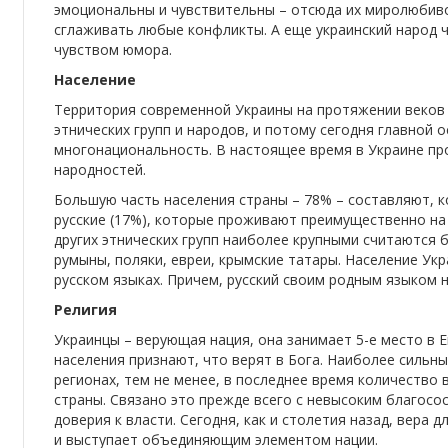
эмоциональны и чувствительны – отсюда их миролюбиво
сглаживать любые конфликты. А еще украинский народ 
чувством юмора.
Население
Территория современной Украины на протяжении веков
этнических групп и народов, и потому сегодня главной 
многонациональность. В настоящее время в Украине пр
народностей.
Большую часть населения страны – 78% – составляют, к
русские (17%), которые проживают преимущественно на 
других этнических групп наиболее крупными считаются б
румыны, поляки, евреи, крымские татары. Население Ук
русском языках. Причем, русский своим родным языком 
Религия
Украинцы – верующая нация, она занимает 5-е место в 
населения признают, что верят в Бога. Наиболее сильн
регионах, тем не менее, в последнее время количество 
страны. Связано это прежде всего с невысоким благос
доверия к власти. Сегодня, как и столетия назад, вера
и выступает объединяющим элементом нации.