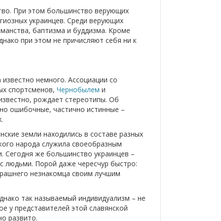
ство. При этом большинство верующих
гиозных украинцев. Среди верующих
манства, баптизма и буддизма. Кроме
нако при этом не причисляют себя ни к
а известно немного. Ассоциации со
ных спортсменов,
Чернобылем
и
известно, рождает стереотипы. Об
чно ошибочные, частично истинные –
.
инские земли находились в составе разных
ского народа служила своеобразным
. Сегодня же большинство украинцев –
с людьми. Порой даже чересчур быстро:
ерашнего незнакомца своим лучшим
Однако так называемый индивидуализм – не
ое у представителей этой славянской
но развито.