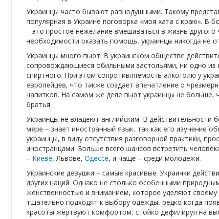
Украинцы часто бывают равнодушными. Такому предста
популярная в Украине поговорка «моя хата с краю». В 
– это простое нежелание вмешиваться в жизнь другого ч
необходимости оказать помощь, украинцы никогда не о
Украинцы много пьют. В украинском обществе действит
сопровождающиеся обильными застольями, ни одно из к
спиртного. При этом сопротивляемость алкоголю у укр
европейцев, что также создает впечатление о чрезмер
напитков. На самом же деле пьют украинцы не больше, ч
братья.
Украинцы не владеют английским. В действительности б
мере – знает иностранный язык, так как его изучение об
украинцы, в виду отсутствия разговорной практики, про
иностранцами. Больше всего шансов встретить человека
–
Киеве
, Львове,
Одессе
, и чаще – среди молодежи.
Украинские девушки – самые красивые. Украинки дейст
других наций. Однако не столько особенными природны
женственностью и вниманием, которое уделяют своему 
тщательно подходят к выбору одежды, редко когда поя
красоты жертвуют комфортом, стойко дефилируя на выс