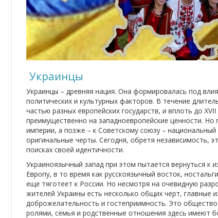
Украинцы
Украинцы – древняя нация. Она формировалась под влия
политических и культурных факторов. В течение длител
частью разных европейских государств, и вплоть до XVI
преимущественно на западноевропейские ценности. Но 
империи, а позже – к Советскому союзу – национальный
оригинальные черты. Сегодня, обретя независимость, эт
поисках своей идентичности.
Украиноязычный запад при этом пытается вернуться к и
Европу, в то время как русскоязычный восток, носталь
еще тяготеет к России. Но несмотря на очевидную разро
жителей Украины есть несколько общих черт, главные 
доброжелательность и гостеприимность. Это общество
ролями, семья и родственные отношения здесь имеют б