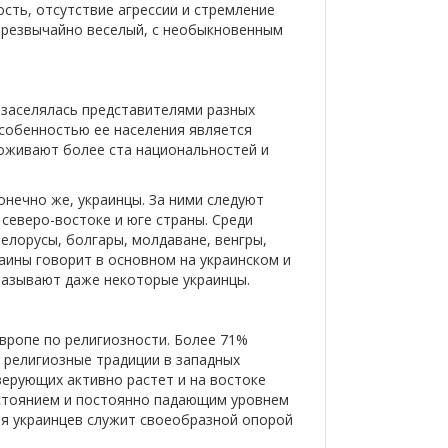
сть, отсутствие агрессии и стремление
чрезвычайно веселый, с необыкновенным
 заселялась представителями разных
особенностью ее населения является
оживают более ста национальностей и
онечно же, украинцы. За ними следуют
северо-востоке и юге страны. Среди
елорусы, болгары, молдаване, венгры,
раины говорит в основном на украинском и
называют даже некоторые украинцы.
Европе по религиозности. Более 71%
ы религиозные традиции в западных
верующих активно растет и на востоке
остоянием и постоянно падающим уровнем
 для украинцев служит своеобразной опорой