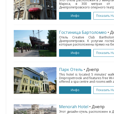
Этот отель расположен в 5 минута
Маркса, в 300 метрах от а
Днепропетровского оперного театра.
Инфо
Показать Н
Гостиница Бартоломео
• 
Отель Creative Club Barthol
Днепропетровск. К услугам госте
которые расположены прямо на бере
Инфо
Показать Н
Парк Отель
• Днепр
This hotel is located 5 minutes’ wa
Dnipropetrovsk and features free Wi-
offered a spa centre and rooms with ai
Инфо
Показать Н
Menorah Hotel
• Днепр
Этот дизайн-отель расположен в Д