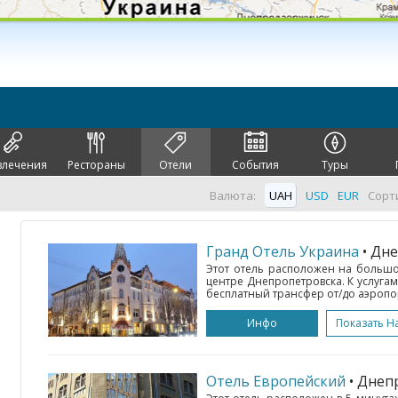
влечения
Рестораны
Отели
События
Туры
Валюта:
UAH
USD
EUR
Сорт
Гранд Отель Украина
• Дн
Этот отель расположен на большо
центре Днепропетровска. К услугам
бесплатный трансфер от/до аэропорт
Инфо
Показать Н
Отель Европейский
• Днеп