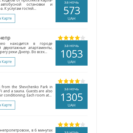
х ходьбы от проспекта Карла-
за ночь
втобусной остановки и
573
 К услугам гостей...
а Карте
UAH
Днепр
omeo находится в городе
за ночь
й двухэтажные апартаменты,
1053
гу реки Днепр. Во всех...
а Карте
UAH
lk from the Shevchenko Park in
за ночь
Fi and a sauna. Guests are also
1305
r conditioning. Each room at...
а Карте
UAH
непропетровске, в 6 минутах
за ночь