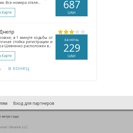
687
. Все номера отеля...
а Карте
UAH
 Днепр
ровске, в 1 минуте ходьбы от
за ночь
уточная стойка регистрации и
229
са Шевченко расположен в...
а Карте
UAH
→
в конец
лям
Вход для партнеров
е метро гиды
cover Ukraine LLC.