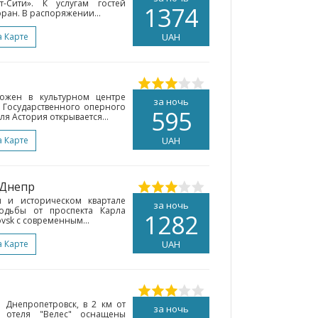
-Сити». К услугам гостей
1374
ран. В распоряжении...
а Карте
UAH
ложен в культурном центре
за ночь
т Государственного оперного
595
ля Астория открывается...
а Карте
UAH
 Днепр
м и историческом квартале
за ночь
одьбы от проспекта Карла
1282
ovsk с современным...
а Карте
UAH
е Днепропетровск, в 2 км от
за ночь
 отеля "Велес" оснащены