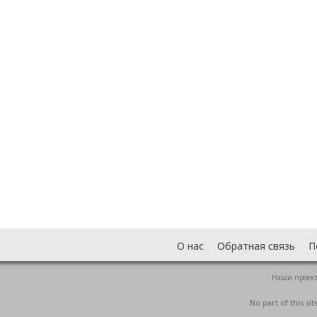
О нас
Обратная связь
П
Наши проек
No part of this s