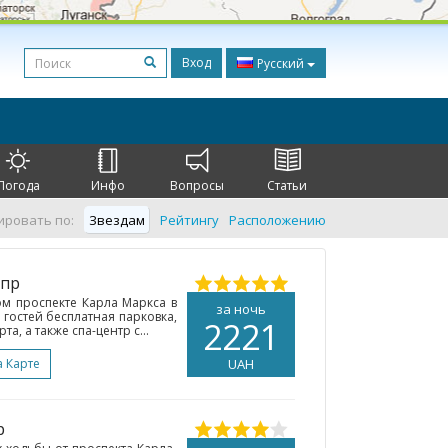
Вход
Русский
Погода
Инфо
Вопросы
Статьи
ировать по:
Звездам
Рейтингу
Расположению
епр
м проспекте Карла Маркса в
за ночь
 гостей бесплатная парковка,
2221
а, а также спа-центр с...
а Карте
UAH
р