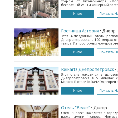
ходьбы от бизнес-центра «Мост
бесплатный Wi-Fi и кошерный ресто
Инфо
Показать Н
Гостница Астория
• Днепр
Этот 4-звездочный отель распо
Днепропетровска, в 100 метрах о
театра. Из просторных номеров оте
Инфо
Показать Н
Reikartz Днепропетровск
•
Этот отель находится в делово
Днепропетровска в 5 минутах х
Маркса. В отеле Reikartz Dnipropetr
Инфо
Показать Н
Отель "Велес"
• Днепр
Отель "Велес" находится в город
парка имени Чкалова. Номера