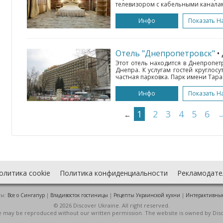
телевизором с кабельными каналами
Инфо
Показать Н
Отель "Днепропетровск"
•
Этот отель находится в Днепропет
Днепра. К услугам гостей круглос
частная парковка. Парк имени Тара
Инфо
Показать Н
1
2
3
4
5
6
←
олитика cookie
Политика конфиденциальности
Рекламодате
ты:
Все о Cингапур
|
Владивосток гостиницы
|
Рецепты Украинской кухни
|
Интерактивны
© 2026 Discover Ukraine. All right reserved.
ite may be reproduced without our written permission. The website is owned by Dis