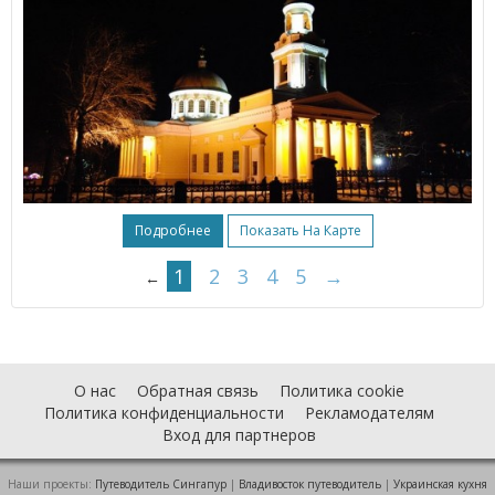
Подробнее
Показать На Карте
1
2
3
4
5
→
←
О нас
Обратная связь
Политика cookie
Политика конфиденциальности
Рекламодателям
Вход для партнеров
Наши проекты:
Путеводитель Сингапур
|
Владивосток путеводитель
|
Украинская кухня