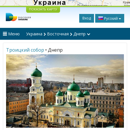
ПОКАЗАТЬ КАРТУ
Вход
Русский
Меню
Украина
Восточная
Днепр
Троицкий собор
• Днепр