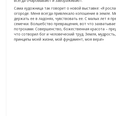
всегда очаровывают и завораживают.
Сама художница так говорит о новой выставке: «Я росла
огороде. Меня всегда привлекало копошение в земле. Мн
держать ее в ладонях, чувствовать ее. С малых лет я п
семечки. Волшебство превращения, вот что захватывает
потрохами. Совершенство, божественная красота – пре
что сотворил бог и человеческий труд. Земля, мудрость
принципы моей жизни, мой фундамент, моя вера!»