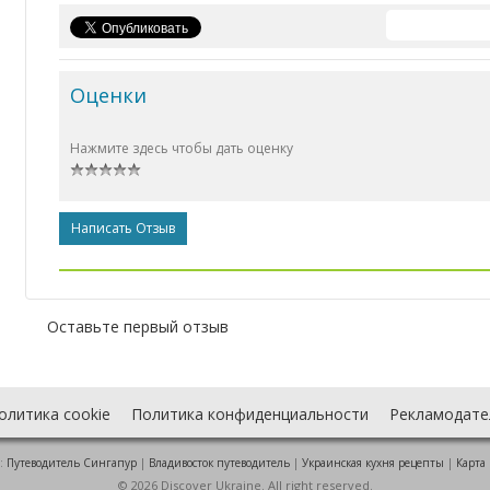
Оценки
Нажмите здесь чтобы дать оценку
Написать Отзыв
Оставьте первый отзыв
олитика cookie
Политика конфиденциальности
Рекламодате
:
Путеводитель Сингапур
|
Владивосток путеводитель
|
Украинская кухня рецепты
|
Карта
© 2026 Discover Ukraine. All right reserved.