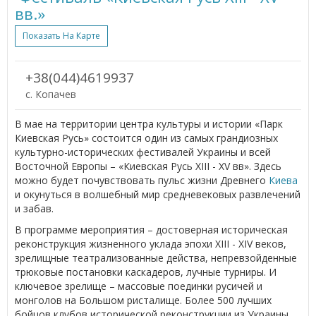
вв.»
Показать На Карте
+38(044)4619937
с. Копачев
В мае на территории центра культуры и истории «Парк
Киевская Русь» состоится один из самых грандиозных
культурно-исторических фестивалей Украины и всей
Восточной Европы – «Киевская Русь XIII - XV вв». Здесь
можно будет почувствовать пульс жизни Древнего
Киева
и окунуться в волшебный мир средневековых развлечений
и забав.
В программе мероприятия – достоверная историческая
реконструкция жизненного уклада эпохи XIII - XIV веков,
зрелищные театрализованные действа, непревзойденные
трюковые постановки каскадеров, лучные турниры. И
ключевое зрелище – массовые поединки русичей и
монголов на Большом ристалище. Более 500 лучших
бойцов клубов исторической реконструкции из Украины,