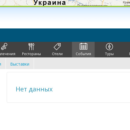
влечения
Рестораны
Отели
События
Туры
и
Выставки
Нет данных