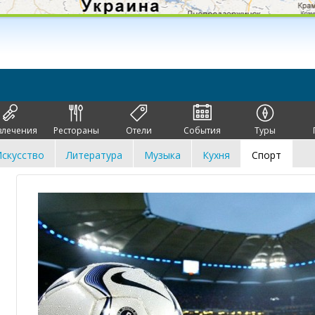
влечения
Рестораны
Отели
События
Туры
скусство
Литература
Музыка
Кухня
Спорт