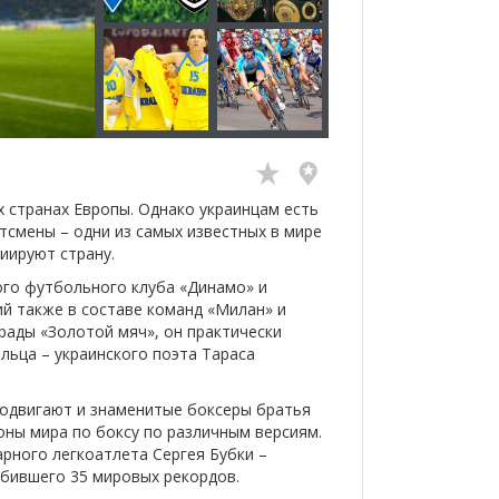
их странах Европы. Однако украинцам есть
ртсмены – одни из самых известных в мире
иируют страну.
ого футбольного клуба «Динамо» и
й также в составе команд «Милан» и
рады «Золотой мяч», он практически
ьца – украинского поэта Тараса
одвигают и знаменитые боксеры братья
оны мира по боксу по различным версиям.
арного легкоатлета Сергея Бубки –
бившего 35 мировых рекордов.