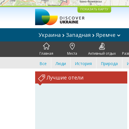
ПОКАЗАТЬ КАРТУ
Украина
Западная
Яремче
Главная
Места
Активный отдых
Раз
Все
Люди
История
Природа
И
Лучшие отели