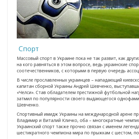
Спорт
Массовый спорт в Украине пока не так развит, как друг
на кого равняться в этом вопросе, ведь украинские спо
соотечественников, с которыми в первую очередь ассоц
В числе прославленных украинцев – нападающий киевск
капитан сборной Украины Андрей Шевченко, выступавши
«Челси». Став обладателем престижной футбольной наг
затмил по популярности своего выдающегося однофамил
Шевченко.
Спортивный имидж Украины на международной арене пр
Владимир и Виталий Кличко, оба – многократные чемпи
Украинский спорт также прочно связан с именем легенд
шестикратного чемпиона мира по прыжкам с шестом, по