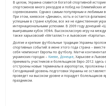
В целом, Украина славится богатой спортивной историе
спортсменов много рекордов и побед на Олимпийских и
соревнованиях. Однако самым популярным и любимым ви
При этом, киевское «Динамо», хоть и остается флагма
успешным в стране клубом, все же не единственная укр
интернациональными успехами. В 2009 году донецкий «Ш
выигравшим кубок УЕФА. Высококлассную игру на межд
также харьковский «Металлист» и львовские «Карпаты».
Долгие и крепкие футбольные традиции Украины проложи
спортивных событий: в июне этого года страна – вместе
себя чемпионат Европы по футболу. Матчи континентал
украинских городах –
Киеве
,
Донецке
, Харькове и Львов
принимать участников и болельщиков Евро-2012: здесь
отстроены новые терминалы в аэропортах, проложены 
Сегодняшний уровень подготовки Украины не оставляет 
проведет на высоком уровне и порадует болельщиков 
праздником.