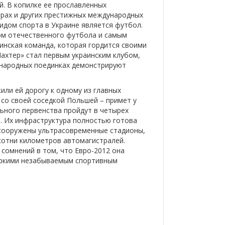
й. В копилке ее прославленных
грах и других престижных международных
дом спорта в Украине является футбол.
ном отечественного футбола и самым
аинская команда, которая гордится своими
ахтер» стал первым украинским клубом,
ународных поединках демонстрируют
ли ей дорогу к одному из главных
 со своей соседкой Польшей – примет у
ьного первенства пройдут в четырех
е. Их инфраструктура полностью готова
 сооружены ультрасовременные стадионы,
сотни километров автомагистралей.
сомнений в том, что Евро-2012 она
яркими незабываемым спортивным