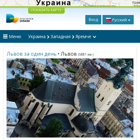
ПОКАЗАТЬ КАРТУ
Вход
Русский
Меню
Украина
Западная
Яремче
Львов за один день
• Львов
(5881 км.)