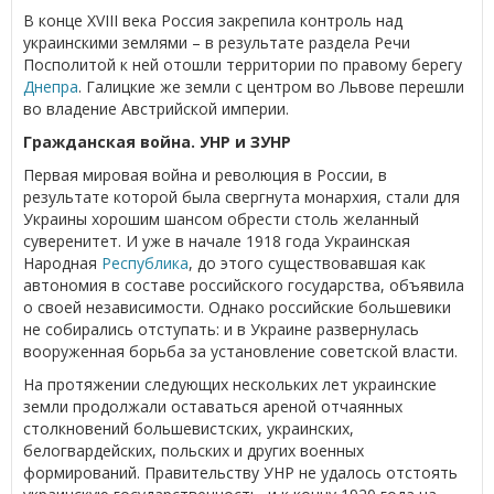
В конце XVIII века Россия закрепила контроль над
украинскими землями – в результате раздела Речи
Посполитой к ней отошли территории по правому берегу
Днепра
. Галицкие же земли с центром во Львове перешли
во владение Австрийской империи.
Гражданская война. УНР и ЗУНР
Первая мировая война и революция в России, в
результате которой была свергнута монархия, стали для
Украины хорошим шансом обрести столь желанный
суверенитет. И уже в начале 1918 года Украинская
Народная
Республика
, до этого существовавшая как
автономия в составе российского государства, объявила
о своей независимости. Однако российские большевики
не собирались отступать: и в Украине развернулась
вооруженная борьба за установление советской власти.
На протяжении следующих нескольких лет украинские
земли продолжали оставаться ареной отчаянных
столкновений большевистских, украинских,
белогвардейских, польских и других военных
формирований. Правительству УНР не удалось отстоять