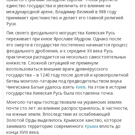
единство государства и увеличить его влияние на
международной арене, Владимир Великий в 988 году
принимает христианство и делает его главной религией
Руси.
Пик своего феодального могущества Киевская Русь
переживает при князе Ярославе Мудром. Однако после
его смерти в государстве постепенно начинается процесс
феодального дробления, и к середине XII века Русь
практически распадается на несколько самостоятельных
княжеств. Сложной ситуацией не преминули
воспользоваться внешние враги древнерусского
государства – в 1240 году после долгой и кровопролитной
битвы монголо-татарам под предводительством внука
Чингисхана Батыя удалось взять
Киев
. На этом в истории
государства Киевская Русь была поставлена точка.
Монголо-татары господствовали на украинских землях
почти сто лет: их влияние распространялось, в частности,
на южные земли. Впоследствии из ослабевающей
Золотой Орды выделилось Крымское ханство, которое
занимало территорию современного
Крыма
вплоть до
конца XVIII века.