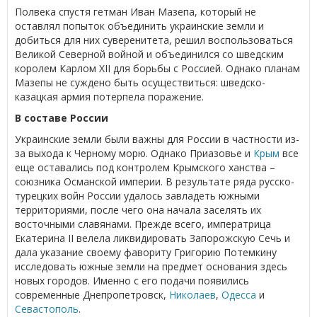
Полвека спустя гетман Иван Мазепа, который не
оставлял попыток объединить украинские земли и
добиться для них суверенитета, решил воспользоваться
Великой Северной войной и объединился со шведским
королем Карлом XII для борьбы с Россией. Однако планам
Мазепы не суждено быть осуществиться: шведско-
казацкая армия потерпела поражение.
В составе России
Украинские земли были важны для России в частности из-
за выхода к Черному морю. Однако Приазовье и
Крым
все
еще оставались под контролем Крымского ханства –
союзника Османской империи. В результате ряда русско-
турецких войн России удалось завладеть южными
территориями, после чего она начала заселять их
восточными славянами. Прежде всего, императрица
Екатерина II велела ликвидировать Запорожскую Сечь и
дала указание своему фавориту Григорию Потемкину
исследовать южные земли на предмет основания здесь
новых городов. Именно с его подачи появились
современные Днепропетровск,
Николаев
,
Одесса
и
Севастополь
.