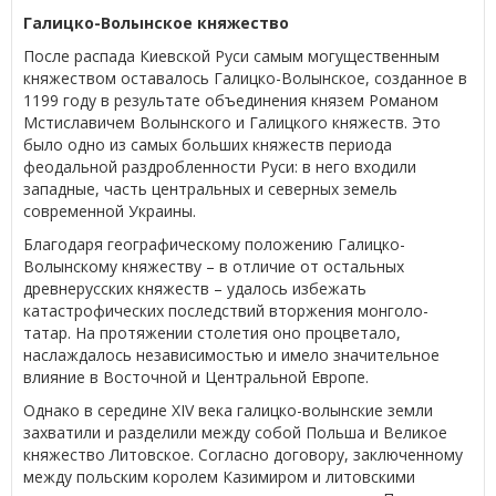
Галицко-Волынское княжество
После распада Киевской Руси самым могущественным
княжеством оставалось Галицко-Волынское, созданное в
1199 году в результате объединения князем Романом
Мстиславичем Волынского и Галицкого княжеств. Это
было одно из самых больших княжеств периода
феодальной раздробленности Руси: в него входили
западные, часть центральных и северных земель
современной Украины.
Благодаря географическому положению Галицко-
Волынскому княжеству – в отличие от остальных
древнерусских княжеств – удалось избежать
катастрофических последствий вторжения монголо-
татар. На протяжении столетия оно процветало,
наслаждалось независимостью и имело значительное
влияние в Восточной и Центральной Европе.
Однако в середине XIV века галицко-волынские земли
захватили и разделили между собой Польша и Великое
княжество Литовское. Согласно договору, заключенному
между польским королем Казимиром и литовскими