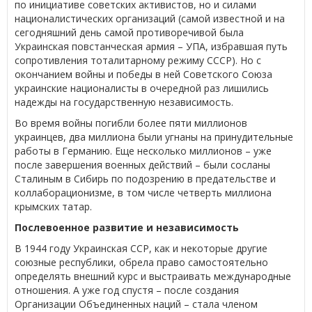
по инициативе советских активистов, но и силами
националистических организаций (самой известной и на
сегодняшний день самой противоречивой была
Украинская повстанческая армия – УПА, избравшая путь
сопротивления тоталитарному режиму СССР). Но с
окончанием войны и победы в ней Советского Союза
украинские националисты в очередной раз лишились
надежды на государственную независимость.
Во время войны погибли более пяти миллионов
украинцев, два миллиона были угнаны на принудительные
работы в Германию. Еще несколько миллионов – уже
после завершения военных действий – были сосланы
Сталиным в Сибирь по подозрению в предательстве и
коллаборационизме, в том числе четверть миллиона
крымских татар.
Послевоенное развитие и независимость
В 1944 году Украинская ССР, как и некоторые другие
союзные республики, обрела право самостоятельно
определять внешний курс и выстраивать международные
отношения. А уже год спустя – после создания
Организации Объединенных наций – стала членом