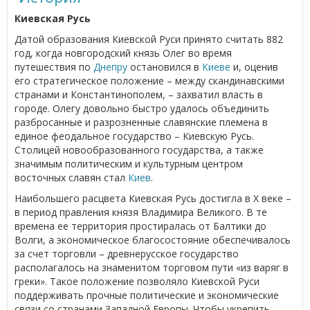
Киевская Русь
Датой образования Киевской Руси принято считать 882
год, когда новгородский князь Олег во время
путешествия по
Днепру
остановился в
Киеве
и, оценив
его стратегическое положение – между скандинавскими
странами и Константинополем, – захватил власть в
городе. Олегу довольно быстро удалось объединить
разбросанные и разрозненные славянские племена в
единое феодальное государство – Киевскую Русь.
Столицей новообразованного государства, а также
значимым политическим и культурным центром
восточных славян стал
Киев
.
Наибольшего расцвета Киевская Русь достигла в Х веке –
в период правления князя Владимира Великого. В те
времена ее территория простиралась от Балтики до
Волги, а экономическое благосостояние обеспечивалось
за счет торговли – древнерусское государство
располагалось на знаменитом торговом пути «из варяг в
греки». Такое положение позволяло Киевской Руси
поддерживать прочные политические и экономические
связи со странами Западной Европы. Чтобы укрепить