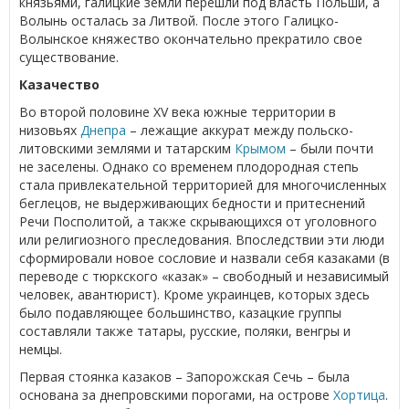
князьями, галицкие земли перешли под власть Польши, а
Волынь осталась за Литвой. После этого Галицко-
Волынское княжество окончательно прекратило свое
существование.
Казачество
Во второй половине XV века южные территории в
низовьях
Днепра
– лежащие аккурат между польско-
литовскими землями и татарским
Крымом
– были почти
не заселены. Однако со временем плодородная степь
стала привлекательной территорией для многочисленных
беглецов, не выдерживающих бедности и притеснений
Речи Посполитой, а также скрывающихся от уголовного
или религиозного преследования. Впоследствии эти люди
сформировали новое сословие и назвали себя казаками (в
переводе с тюркского «казак» – свободный и независимый
человек, авантюрист). Кроме украинцев, которых здесь
было подавляющее большинство, казацкие группы
составляли также татары, русские, поляки, венгры и
немцы.
Первая стоянка казаков – Запорожская Сечь – была
основана за днепровскими порогами, на острове
Хортица
.