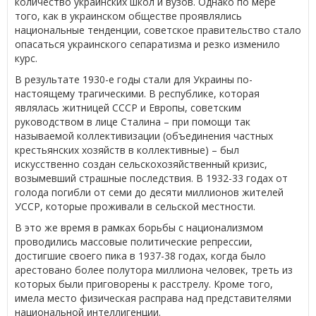
количество украинских школ и вузов. Однако по мере
того, как в украинском обществе проявлялись
национальные тенденции, советское правительство стало
опасаться украинского сепаратизма и резко изменило
курс.
В результате 1930-е годы стали для Украины по-
настоящему трагическими. В республике, которая
являлась житницей СССР и Европы, советским
руководством в лице Сталина – при помощи так
называемой коллективизации (объединения частных
крестьянских хозяйств в коллективные) – был
искусственно создан сельскохозяйственный кризис,
возымевший страшные последствия. В 1932-33 годах от
голода погибли от семи до десяти миллионов жителей
УССР, которые проживали в сельской местности.
В это же время в рамках борьбы с национализмом
проводились массовые политические репрессии,
достигшие своего пика в 1937-38 годах, когда было
арестовано более полутора миллиона человек, треть из
которых были приговорены к расстрелу. Кроме того,
имела место физическая расправа над представителями
национальной интеллигенции.