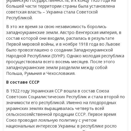
украинскую государственность, и к концу 1920 года на
большей части территории страны была установлена
советская власть – Украина стала Советской
Республикой.
В это же время за свою независимость боролись
западноукраинские земли. Австро-Венгерская империя, в
состав которой они входили, распалась в результате
Первой мировой войны, и в ноябре 1918 года во Львове
было провозглашено о создании Западноукраинской
Народной Республики (ЗУНР). Однако молодая республика
просуществовала всего восемь месяцев. После этого
западноукраинские земли разделили между собой
Польша, Румыния и Чехословакия.
В составе СССР
В 1922 году Украинская ССР вошла в состав Союза
Советских Социалистических Республик и стала второй по
значимости его республикой. Именно на плодородных
украинских землях выращивалась четверть всей
сельскохозяйственной продукции СССР. Первое время
Союз проводил лояльную политику с учетом
национальных интересов Украины: в республике росло