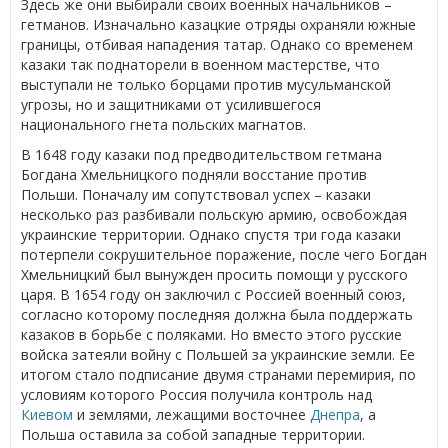
Здесь же они выбирали своих военных начальников –
гетманов. Изначально казацкие отряды охраняли южные
границы, отбивая нападения татар. Однако со временем
казаки так поднаторели в военном мастерстве, что
выступали не только борцами против мусульманской
угрозы, но и защитниками от усилившегося
национального гнета польских магнатов.
В 1648 году казаки под предводительством гетмана
Богдана Хмельницкого подняли восстание против
Польши. Поначалу им сопутствовал успех – казаки
несколько раз разбивали польскую армию, освобождая
украинские территории. Однако спустя три года казаки
потерпели сокрушительное поражение, после чего Богдан
Хмельницкий был вынужден просить помощи у русского
царя. В 1654 году он заключил с Россией военный союз,
согласно которому последняя должна была поддержать
казаков в борьбе с поляками. Но вместо этого русские
войска затеяли войну с Польшей за украинские земли. Ее
итогом стало подписание двумя странами перемирия, по
условиям которого Россия получила контроль над
Киевом
и землями, лежащими восточнее
Днепра
, а
Польша оставила за собой западные территории.