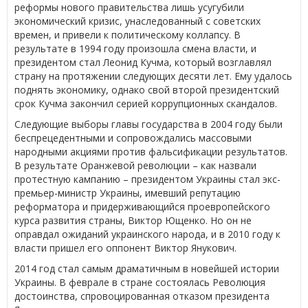
реформы нового правительства лишь усугубили
экономический кризис, унаследованный с советских
времен, и привели к политическому коллапсу. В
результате в 1994 году произошла смена власти, и
президентом стал Леонид Кучма, который возглавлял
страну на протяжении следующих десяти лет. Ему удалось
поднять экономику, однако свой второй президентский
срок Кучма закончил серией коррупционных скандалов.
Следующие выборы главы государства в 2004 году были
беспрецедентными и сопровождались массовыми
народными акциями против фальсификации результатов.
В результате Оранжевой революции – как назвали
протестную кампанию – президентом Украины стал экс-
премьер-министр Украины, имевший репутацию
реформатора и придерживающийся проевропейского
курса развития страны, Виктор Ющенко. Но он не
оправдал ожиданий украинского народа, и в 2010 году к
власти пришел его оппонент Виктор Янукович.
2014 год стал самым драматичным в новейшей истории
Украины. В феврале в стране состоялась Революция
достоинства, спровоцированная отказом президента