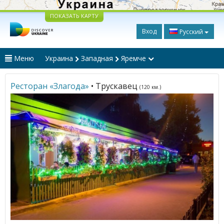
ПОКАЗАТЬ КАРТУ
Вход
Русский
Меню
Украина
Западная
Яремче
Ресторан «Злагода»
• Трускавец
(120 км.)