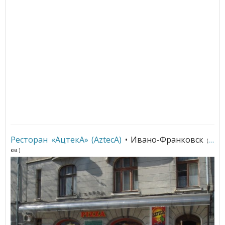
Ресторан «АцтекА» (AzteсA)
• Ивано-Франковск
(53
км.)