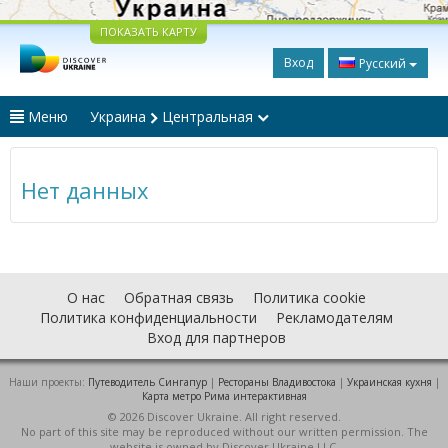
ПОКАЗАТЬ КАРТУ
Вход
Русский
Меню
Украина
Центральная
Нет данных
О нас
Обратная связь
Политика cookie
Политика конфиденциальности
Рекламодателям
Вход для партнеров
Наши проекты:
Путеводитель Сингапур
|
Рестораны Владивостока
|
Украинская кухня
|
Карта метро Рима интерактивная
© 2026 Discover Ukraine. All right reserved.
No part of this site may be reproduced without our written permission. The
website is owned by Discover Ukraine LLC.