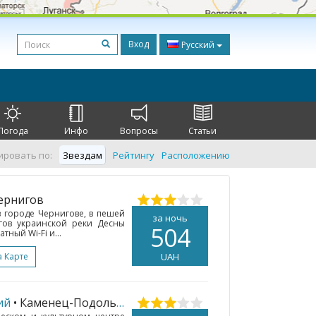
Вход
Русский
Погода
Инфо
Вопросы
Статьи
ировать по:
Звездам
Рейтингу
Расположению
Чернигов
в городе Чернигове, в пешей
за ночь
гов украинской реки Десны
504
тный Wi-Fi и...
а Карте
UAH
ий
• Каменец-Подольский