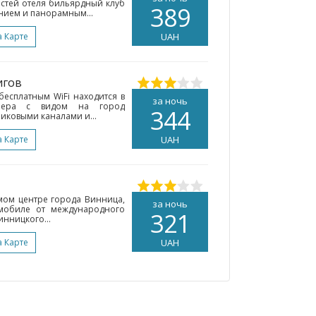
гостей отеля бильярдный клуб
389
нием и панорамным...
а Карте
UAH
игов
бесплатным WiFi находится в
за ночь
омера с видом на город
344
иковыми каналами и...
а Карте
UAH
мом центре города Винница,
за ночь
омобиле от международного
321
инницкого...
а Карте
UAH