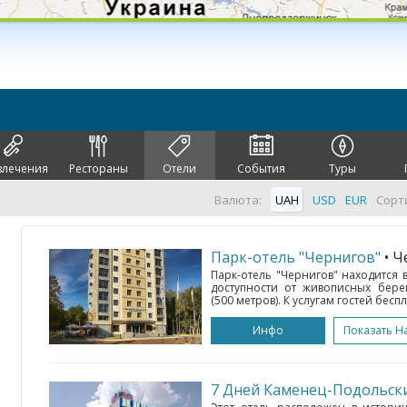
влечения
Рестораны
Отели
События
Туры
Валюта:
UAH
USD
EUR
Сорт
Парк-отель "Чернигов"
• 
Парк-отель "Чернигов" находится 
доступности от живописных бере
(500 метров). К услугам гостей беспла
Инфо
Показать Н
7 Дней Каменец-Подольск