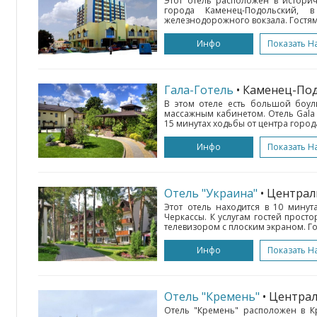
Этот отель расположен в истори
города Каменец-Подольский,
железнодорожного вокзала. Гостям 
Инфо
Показать Н
Гала-Готель
• Каменец-По
В этом отеле есть большой боул
массажным кабинетом. Отель Gala 
15 минутах ходьбы от центра города
Инфо
Показать Н
Отель "Украина"
• Централ
Этот отель находится в 10 минут
Черкассы. К услугам гостей прост
телевизором с плоским экраном. Гос
Инфо
Показать Н
Отель "Кремень"
• Центра
Отель "Кремень" расположен в К