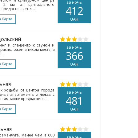
ческом и культурном центре
за ночь
 в 2 км от центрального
412
предоставляется...
а Карте
UAH
дольский
инг и спа-центр с сауной и
за ночь
расположен в тихом месте, в
366
...
а Карте
UAH
ьная
ах ходьбы от центра города
за ночь
орные апартаменты и люксы с
481
тям также предлагается...
а Карте
UAH
льная
ременчуге, менее чем в 600
за ночь