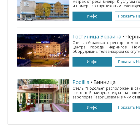
метрах от реки Днепр. К услугам 
и номера со спутниковым телевиде
Инфо
Показать Н
Гостиница Украина
• Черн
Отель «Украина» с рестораном и 
центре города Чернигов. Н
оборудованы телевизором со спутн
Инфо
Показать Н
Podillia
• Винница
Отель "Подолье" расположен в са
всего в 5 минутах езды на авт
аэропорта Гавришовка и в 4 км от в
Инфо
Показать Н