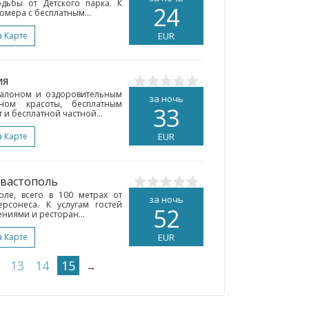
дьбы от Детского парка. К
24
омера с бесплатным...
а Карте
EUR
ия
салоном и оздоровительным
за ночь
оном красоты, бесплатным
33
и бесплатной частной...
а Карте
EUR
евастополь
оле, всего в 100 метрах от
за ночь
ерсонеса. К услугам гостей
52
ениями и ресторан...
а Карте
EUR
13
14
15
→