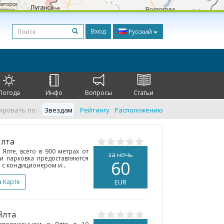
Вход
Русский
Погода
Инфо
Вопросы
Статьи
ировать по:
Звездам
Рейтингу
Расположению
Ялта
 Ялте, всего в 900 метрах от
за ночь
и парковка предоставляются
60
 с кондиционером и...
а Карте
EUR
 Ялта