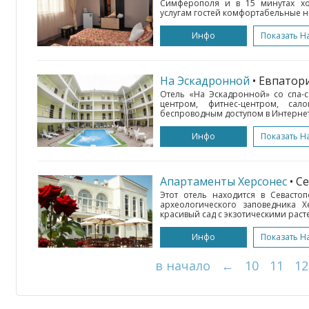
Симферополя и в 15 минутах хо
услугам гостей комфортабельные н
Инфо
Показать Н
На Эскадронной
• Евпатор
Отель «На Эскадронной» со спа-
центром, фитнес-центром, сал
беспроводным доступом в Интернет 
Инфо
Показать Н
Апартаменты Херсонес
• С
Этот отель находится в Севастоп
археологического заповедника Х
красивый сад с экзотическими раст
Инфо
Показать Н
в начало
←
10
11
12