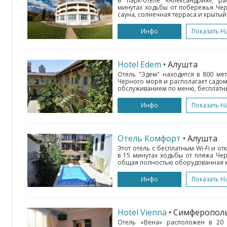
В парк-отеле «Александрия», р
минутах ходьбы от побережья Чер
сауна, солнечная терраса и крытый 
Инфо
Показать Н
Hotel Edem
• Алушта
Отель "Эдем" находится в 800 ме
Черного моря и располагает садом
обслуживанием по меню, бесплатным
Инфо
Показать Н
Отель Комфорт
• Алушта
Этот отель с бесплатным Wi-Fi и 
в 15 минутах ходьбы от пляжа Чер
общая полностью оборудованная кух
Инфо
Показать Н
Hotel Vienna
• Симферопол
Отель «Вена» расположен в 20 