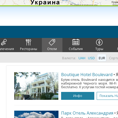
влечения
Рестораны
Отели
События
Туры
Валюта:
UAH
USD
EUR
Сорт
Boutique Hotel Boulevard
• 
Бутик-отель Boulevard находится в
набережной Черного моря. Wi-Fi 
бесплатно. К услугам гостей номера
Инфо
Показать Н
Парк Отель Александрия
•