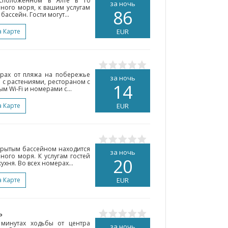
асположенном в Ялте в 10
за ночь
ного моря, к вашим услугам
86
бассейн. Гости могут...
а Карте
EUR
трах от пляжа на побережье
за ночь
 с растениями, рестораном с
14
 Wi-Fi и номерами с...
а Карте
EUR
открытым бассейном находится
за ночь
ного моря. К услугам гостей
20
ня. Во всех номерах...
а Карте
EUR
ь
минутах ходьбы от центра
за ночь