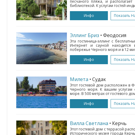
песчаного пляжа, и располагае
библиотекой. К услугам гостей ин
Инфо
Показать Н
Эллинг Бриз
• Феодосия
Эта гостиница-эллинг с бесплатн
Интернет и сауной находится 
побережье Черного моря и в 12 мину
Инфо
Показать Н
Милета
• Судак
Этот гостевой дом расположен в 
Черного моря. К вашим услугам 
море. В 500 метрах от гостевого дом
Инфо
Показать Н
Вилла Светлана
• Керчь
Этот гостевой дом с террасой расп
Исторического музея города Керчь