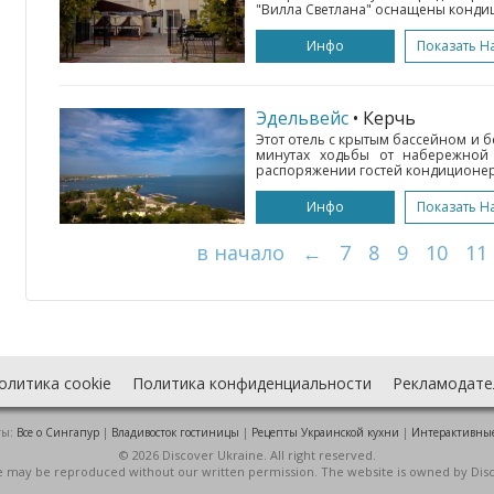
"Вилла Светлана" оснащены кондиц
Инфо
Показать Н
Эдельвейс
• Керчь
Этот отель с крытым бассейном и бе
минутах ходьбы от набережной
распоряжении гостей кондиционер 
Инфо
Показать Н
в начало
←
7
8
9
10
11
олитика cookie
Политика конфиденциальности
Рекламодате
ты:
Все о Cингапур
|
Владивосток гостиницы
|
Рецепты Украинской кухни
|
Интерактивны
© 2026 Discover Ukraine. All right reserved.
ite may be reproduced without our written permission. The website is owned by Dis