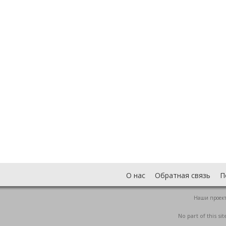
О нас
Обратная связь
П
Наши проек
No part of this s