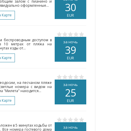
т общим залом с пианино и
30
дивидуально оформленные...
а Карте
EUR
ым беспроводным доступом в
за ночь
в 10 метрах от пляжа на
39
тах езды от...
а Карте
EUR
Феодосии, на песчаном пляже
за ночь
светлые номера с видом на
25
а "Милета" находится...
а Карте
EUR
оложен в 5 минутах ходьбы от
за ночь
. Все номера гостевого дома