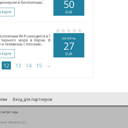
50
ионером и бесплатным...
а Карте
EUR
сплатным Wi-Fi находится в 7
за ночь
 Черного моря в Керчи. В
27
и телевизор с плоским...
а Карте
EUR
12
13
14
15
→
лям
Вход для партнеров
е метро гиды
cover Ukraine LLC.