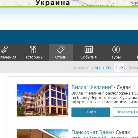
влечения
Рестораны
Отели
События
Туры
Валюта:
UAH
USD
EUR
Сорт
Вилла "Феллини"
• Судак
Вилла "Феллини" расположена в 80
на берегу Черного моря. К услуга
оформленные в стиле минимализма, 
Инфо
Показать Н
Пансионат Эдем
• Судак