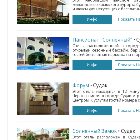
Этот небольшой пансион ра
живописного крымского курорта Су
и люксы для некурящих с бесплатным
Инфо
Показать Н
Пансионат "Солнечный"
• 
Отель, расположенный в городе 
открытый сезонный бассейн, бар и
гостей бесплатная парковка на терр
Инфо
Показать Н
Форум
• Судак
Этот отель находится в 12 мину
Черного моря в городе Судак и р
центром. К услугам гостей номера 
Инфо
Показать Н
Солнечный Замок
• Судак
Этот отель расположен в Судак