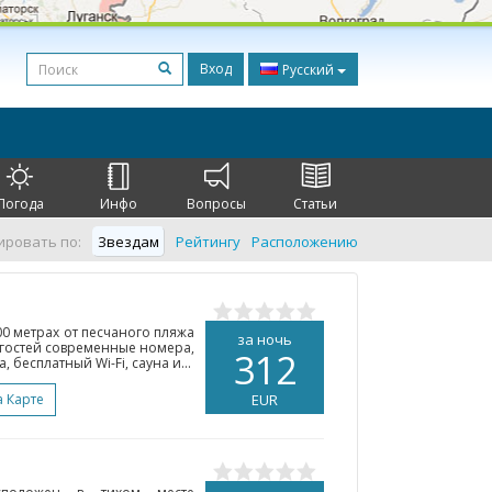
Вход
Русский
Погода
Инфо
Вопросы
Статьи
ировать по:
Звездам
Рейтингу
Расположению
0 метрах от песчаного пляжа
за ночь
м гостей современные номера,
312
бесплатный Wi-Fi, сауна и...
а Карте
EUR