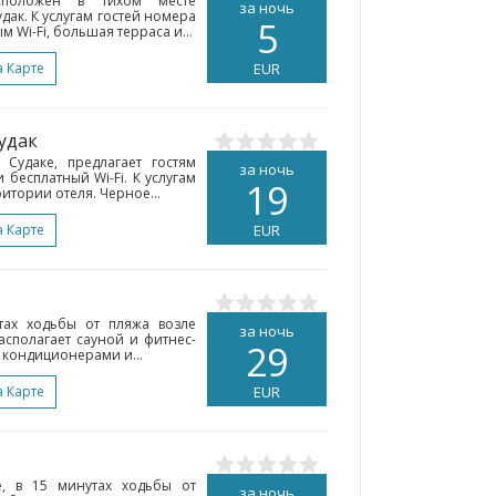
сположен в тихом месте
за ночь
дак. К услугам гостей номера
5
 Wi-Fi, большая терраса и...
а Карте
EUR
Судак
Судаке, предлагает гостям
за ночь
 бесплатный Wi-Fi. К услугам
19
итории отеля. Черное...
а Карте
EUR
тах ходьбы от пляжа возле
за ночь
асполагает сауной и фитнес-
29
с кондиционерами и...
а Карте
EUR
е, в 15 минутах ходьбы от
за ночь