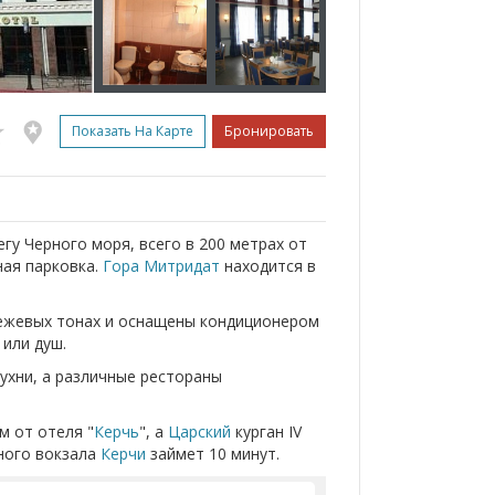
Показать На Карте
Бронировать
егу Черного моря, всего в 200 метрах от
ная парковка.
Гора Митридат
находится в
бежевых тонах и оснащены кондиционером
 или душ.
ухни, а различные рестораны
м от отеля "
Керчь
", а
Царский
курган IV
жного вокзала
Керчи
займет 10 минут.