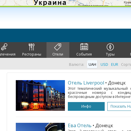
влечения
Рестораны
Отели
События
Туры
Валюта:
UAH
USD
EUR
Сорт
Отель Liverpool
• Донецк
Этот тематический музыкальный 
красочные номера с кондиц
беспроводным доступом в Интернет.
Инфо
Показать Н
Ева Отель
• Донецк