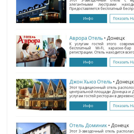
Этот 3-звездочный отель с 
элегантными люстрами наход
Предоставляется бесплатный беспро
Инфо
Показать Н
Аврора Отель
• Донецк
К услугам гостей этого совре
бесплатный Wi-Fi, караоке-бар
регистрации. Отель находится всего в
Инфо
Показать Н
Джон Хьюз Отель
• Донецк
Этот традиционный отель располож
центральной площади Донецка и Д
услугам гостей ресторан в деревенс
Инфо
Показать Н
Отель Доминик
• Донецк
Этот 3-звездочный отель располаг