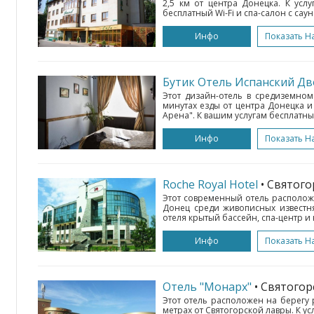
2,5 км от центра Донецка. К усл
бесплатный Wi-Fi и спа-салон с сау
Инфо
Показать Н
Бутик Отель Испанский Д
Этот дизайн-отель в средиземном
минутах езды от центра Донецка и
Арена". К вашим услугам бесплатный
Инфо
Показать Н
Roche Royal Hotel
• Святого
Этот современный отель располож
Донец среди живописных известня
отеля крытый бассейн, спа-центр и 
Инфо
Показать Н
Отель "Монарх"
• Святогор
Этот отель расположен на берегу 
метрах от Святогорской лавры. К ус