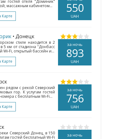
угам гостей отеля "Доминик"
550
ной, массажным кабинетом...
а Карте
UAH
ворик
• Донецк
орском стиле находится в 2
за ночь
 в 5 км от стадиона "Донбасс
893
 Wi-Fi, открытый бассейн и...
а Карте
UAH
рск
ен рядом с рекой Северский
за ночь
ковых гор. К услугам гостей
756
номера с бесплатным Wi-Fi...
а Карте
UAH
ск
реки Северский Донец, в 150
за ночь
лугам гостей бесплатный Wi-Fi