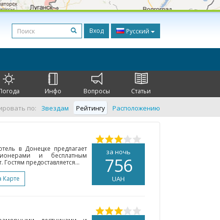
Вход
Русский
Погода
Инфо
Вопросы
Статьи
ировать по:
Звездам
Рейтингу
Расположению
отель в Донецке предлагает
за ночь
ионерами и бесплатным
756
 Гостям предоставляется...
а Карте
UAH