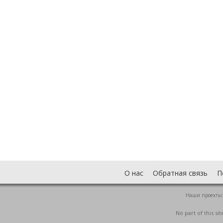
О нас
Обратная связь
П
Наши проекты
No part of this s