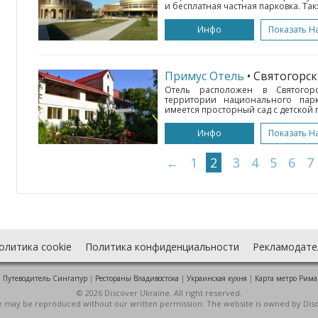
и бесплатная частная парковка. Так
Инфо
Показать Н
Примус Отель
• Святогорск
Отель расположен в Святогор
территории национального парк
имеется просторный сад с детской 
Инфо
Показать Н
←
1
2
3
4
5
6
7
олитика cookie
Политика конфиденциальности
Рекламодате
:
Путеводитель Сингапур
|
Рестораны Владивостока
|
Украинская кухня
|
Карта метро Рима
© 2026 Discover Ukraine. All right reserved.
ite may be reproduced without our written permission. The website is owned by Dis