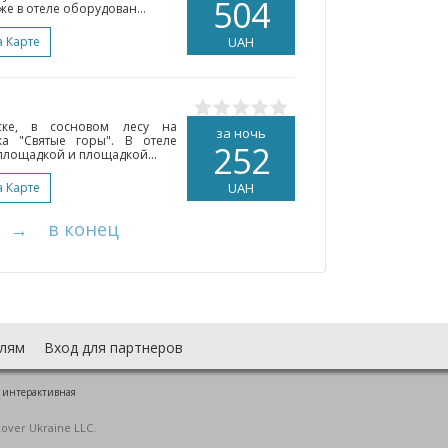
504
же в отеле оборудован...
а Карте
UAH
ске, в сосновом лесу на
за ночь
а "Святые горы". В отеле
252
площадкой и площадкой...
а Карте
UAH
→
в конец
лям
Вход для партнеров
 интерактивная
cover Ukraine LLC.