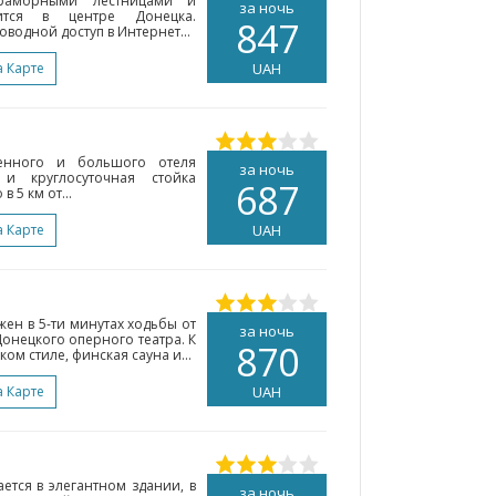
мраморными лестницами и
за ночь
ится в центре Донецка.
847
водной доступ в Интернет...
а Карте
UAH
менного и большого отеля
за ночь
 и круглосуточная стойка
687
 5 км от...
а Карте
UAH
ен в 5-ти минутах ходьбы от
за ночь
онецкого оперного театра. К
870
ком стиле, финская сауна и...
а Карте
UAH
ается в элегантном здании, в
за ночь