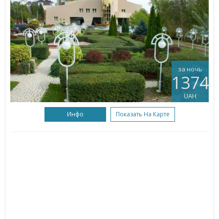
за ночь
1374
UAH
Инфо
Показать На Карте