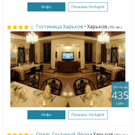
Инфо
Показать На Карте
Гостиница Харьков
• Харьков
(192 км.)
за ночь
435
UAH
Инфо
Показать На Карте
Отель Гостиный Двор
• Харьков