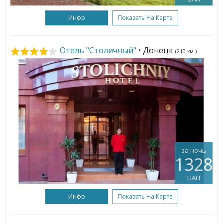
Инфо
Показать На Карте
Отель "Столичный"
• Донецк
(210 км.)
за ночь
1328
UAH
Инфо
Показать На Карте