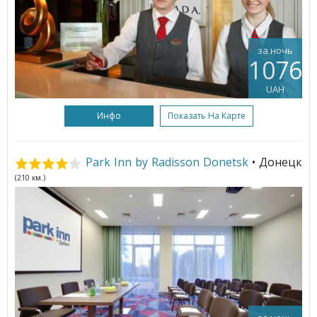
за ночь
1076
UAH
Инфо
Показать На Карте
Park Inn by Radisson Donetsk
• Донецк
(210 км.)