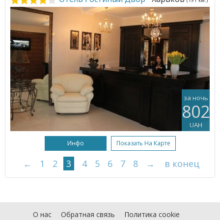
(191 км.)
за ночь
802
UAH
Инфо
Показать На Карте
←
1
2
3
4
5
6
7
8
→
в конец
О нас
Обратная связь
Политика cookie