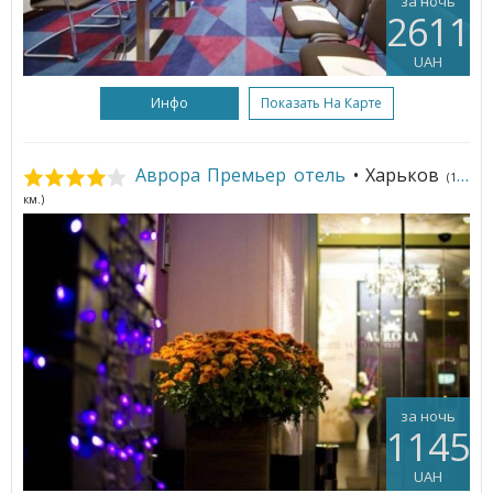
за ночь
2611
UAH
Инфо
Показать На Карте
Аврора Премьер отель
• Харьков
(192
км.)
за ночь
1145
UAH