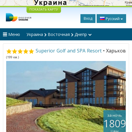
ПОКАЗАТЬ КАРТУ
Вход
Русский
Меню
Украина
Восточная
Днепр
Superior Golf and SPA Resort
• Харьков
(199 км.)
за ночь
1809
UAH