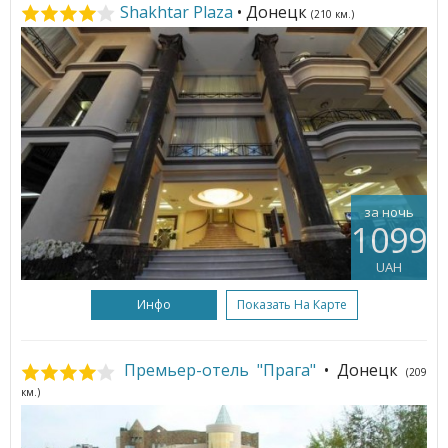
Shakhtar Plaza
• Донецк
(210 км.)
за ночь
1099
UAH
Инфо
Показать На Карте
Премьер-отель "Прага"
• Донецк
(209
км.)